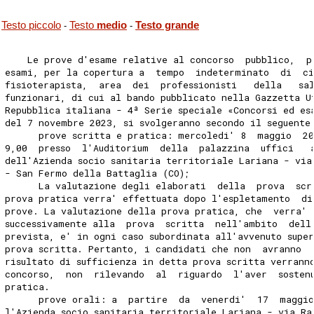
Testo piccolo
Testo
medio
Testo grande
-
-
    Le prove d'esame relative al concorso  pubblico,  p
esami, per la copertura a  tempo  indeterminato  di  ci
fisioterapista,  area  dei  professionisti   della   sa
funzionari, di cui al bando pubblicato nella Gazzetta U
Repubblica italiana - 4ª Serie speciale «Concorsi ed es
del 7 novembre 2023, si svolgeranno secondo il seguente
      prove scritta e pratica: mercoledi' 8  maggio  2
9,00  presso  l'Auditorium  della  palazzina  uffici   
dell'Azienda socio sanitaria territoriale Lariana - via
- San Fermo della Battaglia (CO); 
      La valutazione degli elaborati  della  prova  scr
prova pratica verra' effettuata dopo l'espletamento  di
prove. La valutazione della prova pratica, che  verra' 
successivamente alla  prova  scritta  nell'ambito  dell
prevista, e' in ogni caso subordinata all'avvenuto supe
prova scritta. Pertanto, i candidati che non  avranno  
risultato di sufficienza in detta prova scritta verrann
concorso,  non  rilevando  al  riguardo  l'aver  sosten
pratica. 
      prove orali: a  partire  da  venerdi'  17  maggio
l'Azienda socio sanitaria territoriale Lariana - via Ra