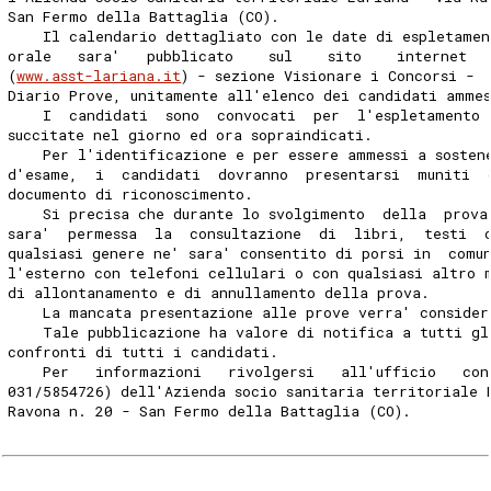
San Fermo della Battaglia (CO). 
    Il calendario dettagliato con le date di espletamen
orale   sara'   pubblicato    sul    sito    internet  
(
www.asst-lariana.it
) - sezione Visionare i Concorsi - 
Diario Prove, unitamente all'elenco dei candidati ammes
    I  candidati  sono  convocati  per  l'espletamento 
succitate nel giorno ed ora sopraindicati. 
    Per l'identificazione e per essere ammessi a sosten
d'esame,  i  candidati  dovranno  presentarsi  muniti  
documento di riconoscimento. 
    Si precisa che durante lo svolgimento  della  prova
sara'  permessa  la  consultazione  di  libri,  testi  
qualsiasi genere ne' sara' consentito di porsi in  comu
l'esterno con telefoni cellulari o con qualsiasi altro 
di allontanamento e di annullamento della prova. 
    La mancata presentazione alle prove verra' consider
    Tale pubblicazione ha valore di notifica a tutti gl
confronti di tutti i candidati. 
    Per   informazioni   rivolgersi   all'ufficio   con
031/5854726) dell'Azienda socio sanitaria territoriale 
Ravona n. 20 - San Fermo della Battaglia (CO). 