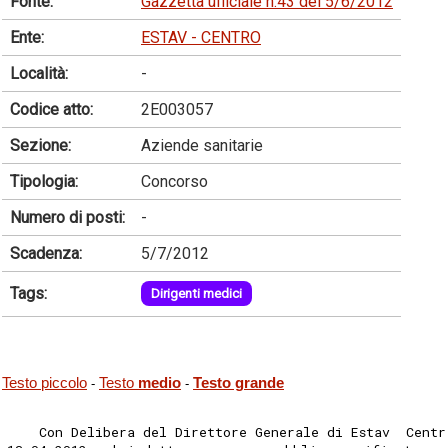
Fonte:
Gazzetta ufficiale n.43 del 5/6/2012
Ente:
ESTAV - CENTRO
Località:
-
Codice atto:
2E003057
Sezione:
Aziende sanitarie
Tipologia:
Concorso
Numero di posti:
-
Scadenza:
5/7/2012
Tags:
Dirigenti medici
Testo piccolo
Testo
medio
Testo grande
-
-
    Con Delibera del Direttore Generale di Estav  Centr