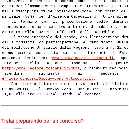
13.04.2012, e' indetto concorso  pubblico  unificato  p
esami per l'assunzione a tempo indeterminato di n. 1 Di
nella disciplina di Neurofisiopatologia, con orario di 
parziale (50%), per l'Azienda Ospedaliero - Universitar
    Il  termine  per  la  presentazione  delle  domande
trentesimo giorno successivo alla data di pubblicazione
estratto nella Gazzetta Ufficiale della Repubblica. 
    Il testo integrale del bando, con l'indicazione dei
delle modalita' di partecipazione, e' pubblicato  sulla
del Bollettino Ufficiale della Regione Toscana n. 22 de
e puo' essere  consultato  sul  sito  internet  di  Est
seguente  indirizzo:  
www.estav-centro.toscana.it
,  opp
internet   della   Regione    Toscana    al    seguente
http://www.regione.toscana.it/burt
/ o ricevuto per post
facendone       richiesta        al        seguente    
ufficio.concorsi@estav-centro.toscana.it
. 
    Per ulteriori informazioni  rivolgersi  all'Ufficio
Estav Centro (tel. 055/6937258 - 055/6937201 - 055/6937
11,00 alle ore 13,00 dal Lunedi' al Venerdi'. 
Ti stai preparando per un concorso?