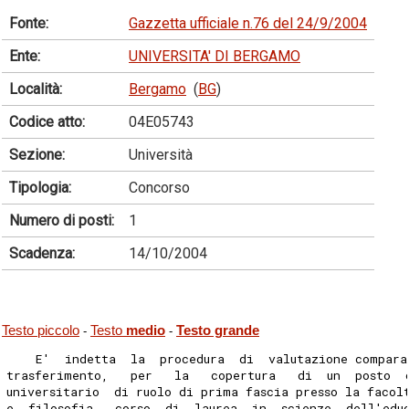
Fonte:
Gazzetta ufficiale n.76 del 24/9/2004
Ente:
UNIVERSITA' DI BERGAMO
Località:
Bergamo
(
BG
)
Codice atto:
04E05743
Sezione:
Università
Tipologia:
Concorso
Numero di posti:
1
Scadenza:
14/10/2004
Testo piccolo
Testo
medio
Testo grande
-
-
    E'  indetta  la  procedura  di  valutazione compara
trasferimento,   per   la   copertura   di  un  posto  
universitario  di ruolo di prima fascia presso la facol
e  filosofia,  corso  di  laurea  in  scienze  dell'edu