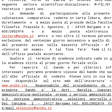
seguente   settore  scientifico-disciplinare:  M-FIL/01
teoretica - posti uno.
    Le   domande   di   partecipazione  alla  presente 
valutazione  comparativa  redatte in carta libera, dovr
direttamente  o  a mezzo posta al preside della facolta
filosofia  Piazzale S. Agostino, 2 - 24129 Bergamo o a 
035/2052916    o    a    mezzo    posta   elettronica  
lettere@unibg.it
  entro  e non oltre il termine perent
esclusione, del ventesimo giorno successivo a quello di
del  presente  avviso  nella  Gazzetta  Ufficiale - 4ª 
«Concorsi  ed  esami».  A  tal  fine  fara'  fede il ti
dell'ufficio postale accettante.
    Qualora  il  termine di scadenza indicato cada in g
la scadenza slitta al primo giorno feriale utile.
    Per   reperire   il   bando  e  per  ulteriori  inf
interessati  potranno prendere visione del bando che sa
all'albo  ufficiale  di  codesto  Ateneo sito in via Sa
reso   disponibile   sul  sito  web  dell'Universita'  
www.unibg.it
>    Responsabile  del  procedimento  di  v
presente    bando   e'   la   dott.   Natalia   Cuminet
amministrativa-gestionale  presso i servizi amministrat
U.O.  gestione  amministrativa,  selezioni, sportello i
Dei  Caniana,  2  -  24127 Bergamo tel. 035/2052619, f
e-mail 
selezioni@unibg.it