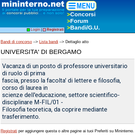
>
Concorsi
>
Forum
>
Bandi/G.U.
Login
|
Registrati
Bandi di concorso
-->
Lista bandi
--> Dettaglio atto
UNIVERSITA' DI BERGAMO
Vacanza di un posto di professore universitario
di ruolo di prima
fascia, presso la facolta' di lettere e filosofia,
corso di laurea in
scienze dell'educazione, settore scientifico-
disciplinare M-FIL/01 -
Filosofia teoretica, da coprire mediante
trasferimento.
Registrati
per aggiungere questa o altre pagine ai tuoi Preferiti su Mininterno.