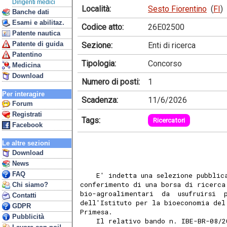
Dirigenti medici
Località:
Sesto Fiorentino
(
FI
)
Banche dati
Esami e abilitaz.
Codice atto:
26E02500
Patente nautica
Patente di guida
Sezione:
Enti di ricerca
Patentino
Tipologia:
Concorso
Medicina
Download
Numero di posti:
1
Per interagire
Scadenza:
11/6/2026
Forum
Registrati
Tags:
Ricercatori
Facebook
Le altre sezioni
Download
News
FAQ
    E' indetta una selezione pubblic
conferimento di una borsa di ricerca
Chi siamo?
bio-agroalimentari  da  usufruirsi  
Contatti
dell'Istituto per la bioeconomia del
GDPR
Primesa. 
Pubblicità
    Il relativo bando n. IBE-BR-08/2