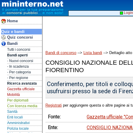
Login
Home
Quiz e bandi
Quiz concorsi
Bandi
Tutti i concorsi
Bandi di concorso
-->
Lista bandi
--> Dettaglio atto
Bandi aperti
- Nuovi concorsi
CONSIGLIO NAZIONALE DELL
- In scadenza
FIORENTINO
- Per categoria
- Per regione
Conferimento, per titoli e colloqu
Ricerca avanzata
Gazzetta ufficiale
usufruirsi presso la sede di Firen
Mobilità
Per diplomati
Registrati
per aggiungere questa o altre pagine ai tu
Con licenza media
Sanità
Fonte:
Gazzetta ufficiale "C
Enti locali
Amministrativi
Ente:
CONSIGLIO NAZIONAL
Polizia locale