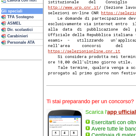
Lavora con noi!
istituzionale    del    Consiglio   
http://www.urp.cnr.it
/ (Sezione lavo
Gli speciali
selezioni on-line CNR 
https://selezi
TFA Sostegno
    Le domande di partecipazione dev
ASMEL
esclusivamente via internet entro  i
alla  data  di  pubblicazione  del  
Dir. scolastici
Ufficiale della Repubblica italiana 
Carabinieri
esami»  -   utilizzando   un'applica
Personale ATA
nell'area     concorsi      del     
https://selezionionline.cnr.it
    Si considera prodotta nei termin
ore 18,00 dell'ultimo giorno utile. 
    Tale termine, qualora venga a sc
prorogato al primo giorno non festiv
Ti stai preparando per un concorso?
Scarica l'
app ufficia
Esercitarti con olt
Avere tutte le ban
Centinaia di materi