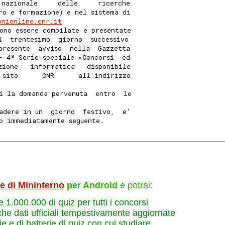
 nazionale     delle     ricerche
ro e formazione) e nel sistema di
onionline.cnr.it
ono essere compilate e presentate
l  trentesimo  giorno  successivo
presente  avviso  nella  Gazzetta
- 4ª Serie speciale «Concorsi  ed
zione   informatica   disponibile
 sito      CNR      all'indirizzo
i la domanda pervenuta  entro  le
adere in un  giorno  festivo,  e'
o immediatamente seguente. 
le di Mininterno
per Android
e potrai:
re 1.000.000 di quiz per tutti i concorsi
che dati ufficiali tempestivamente aggiornate
e e di batterie di quiz con cui studiare