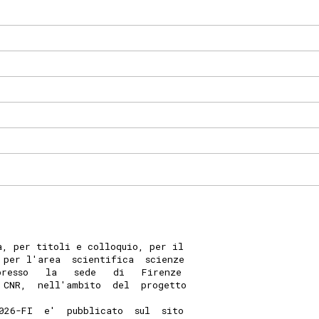
a, per titoli e colloquio, per il
 per l'area  scientifica  scienze
presso   la   sede   di   Firenze
 CNR,  nell'ambito  del  progetto
026-FI  e'  pubblicato  sul  sito