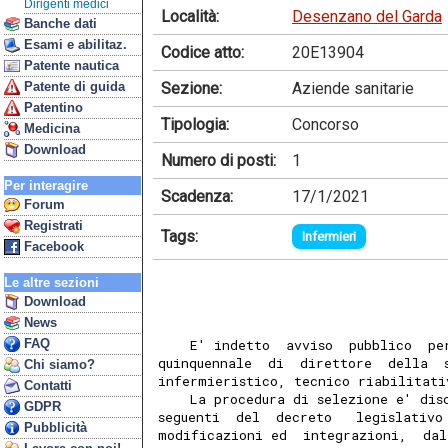
Dirigenti medici
Località:
Desenzano del Garda
Banche dati
Esami e abilitaz.
Codice atto:
20E13904
Patente nautica
Sezione:
Aziende sanitarie
Patente di guida
Patentino
Tipologia:
Concorso
Medicina
Download
Numero di posti:
1
Per interagire
Scadenza:
17/1/2021
Forum
Registrati
Tags:
Infermieri
Facebook
Le altre sezioni
Download
News
FAQ
    E' indetto  avviso  pubblico  pe
quinquennale  di  direttore  della  
Chi siamo?
infermieristico, tecnico riabilitati
Contatti
    La procedura di selezione e' dis
GDPR
seguenti  del  decreto   legislativo
Pubblicità
modificazioni ed  integrazioni,  dal