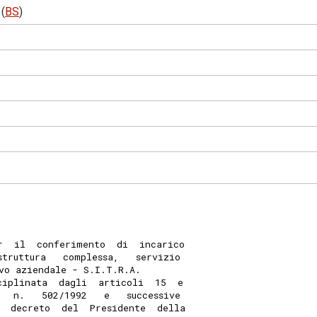
(
BS
)
r  il  conferimento  di  incarico
struttura   complessa,   servizio
vo aziendale - S.I.T.R.A. 
ciplinata  dagli  articoli  15  e
   n.   502/1992   e   successive
  decreto  del  Presidente  della