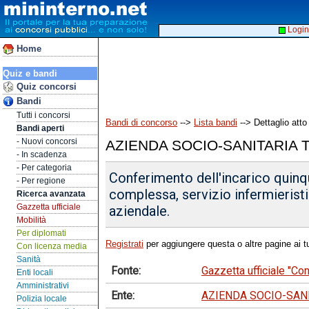
Login
Home
Quiz e bandi
Quiz concorsi
Bandi
Tutti i concorsi
Bandi di concorso
-->
Lista bandi
--> Dettaglio atto
Bandi aperti
- Nuovi concorsi
AZIENDA SOCIO-SANITARIA
- In scadenza
- Per categoria
Conferimento dell'incarico quinqu
- Per regione
complessa, servizio infermieristic
Ricerca avanzata
Gazzetta ufficiale
aziendale.
Mobilità
Per diplomati
Registrati
per aggiungere questa o altre pagine ai tu
Con licenza media
Sanità
Fonte:
Gazzetta ufficiale "C
Enti locali
Amministrativi
Ente:
AZIENDA SOCIO-SAN
Polizia locale