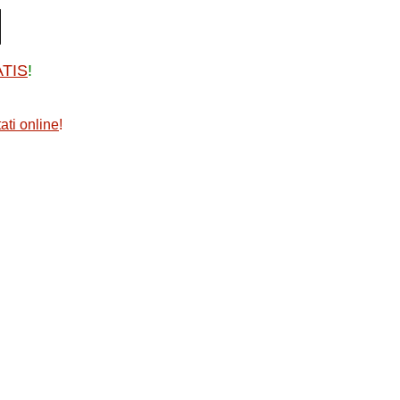
ATIS
!
ati online
!