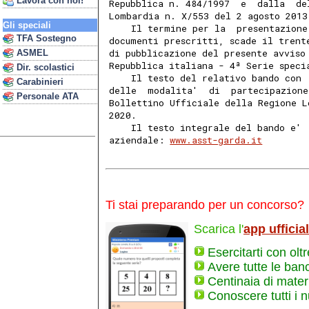
Lavora con noi!
Repubblica n. 484/1997  e  dalla  de
Lombardia n. X/553 del 2 agosto 2013
Gli speciali
    Il termine per la  presentazione
TFA Sostegno
documenti prescritti, scade il trent
di pubblicazione del presente avviso
ASMEL
Repubblica italiana - 4ª Serie speci
Dir. scolastici
    Il testo del relativo bando con 
Carabinieri
delle  modalita'  di  partecipazione
Personale ATA
Bollettino Ufficiale della Regione L
2020. 
    Il testo integrale del bando e' 
aziendale: 
www.asst-garda.it
Ti stai preparando per un concorso?
Scarica l'
app ufficia
Esercitarti con olt
Avere tutte le ban
Centinaia di materi
Conoscere tutti i 