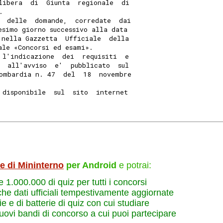
libera  di  Giunta  regionale  di
. 
  delle  domande,  corredate  dai
esimo giorno successivo alla data
 nella Gazzetta  Ufficiale  della
ale «Concorsi ed esami». 
 l'indicazione  dei  requisiti  e
  all'avviso  e'  pubblicato  sul
ombardia n. 47  del  18  novembre
 disponibile  sul  sito  internet
le di Mininterno
per Android
e potrai:
re 1.000.000 di quiz per tutti i concorsi
che dati ufficiali tempestivamente aggiornate
e e di batterie di quiz con cui studiare
nuovi bandi di concorso a cui puoi partecipare