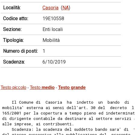
Località:
Casoria
(
NA
)
Codice atto:
19E10558
Sezione:
Enti locali
Tipologia:
Mobilità
Numero di posti:
1
Scadenza:
6/10/2019
Testo piccolo
Testo
medio
Testo grande
-
-
    Il Comune di  Casoria  ha  indetto  un  bando  di  
mobilita' esterna ai sensi dell'art. 30 del  decreto  l
165/2001 per la copertura a tempo pieno ed indeterminat
di dirigente contabile da destinare al settore servizi 
alle imprese, ai contribuenti. 
    Scadenza: la scadenza del suddetto bando sara' di  
dal giorno successivo alla pubblicazione del  presente 