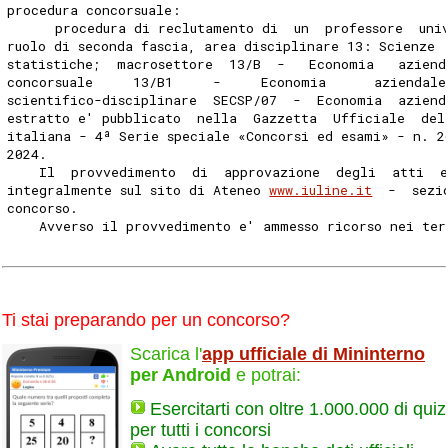
procedura concorsuale: 
      procedura di reclutamento di  un  professore  uni
ruolo di seconda fascia, area disciplinare 13: Scienze 
statistiche;  macrosettore  13/B  -   Economia   aziend
concorsuale     13/B1     -     Economia      aziendale
scientifico-disciplinare  SECSP/07  -  Economia  aziend
estratto e' pubblicato  nella  Gazzetta  Ufficiale  del
italiana - 4ª Serie speciale «Concorsi ed esami» - n. 2
2024. 
    Il  provvedimento  di  approvazione  degli  atti  e
integralmente sul sito di Ateneo 
www.iuline.it
  -  sezi
concorso. 
    Avverso il provvedimento e' ammesso ricorso nei ter
Ti stai preparando per un concorso?
Scarica l'
app ufficiale di Mininterno
per Android
e potrai:
Esercitarti con oltre 1.000.000 di quiz
per tutti i concorsi