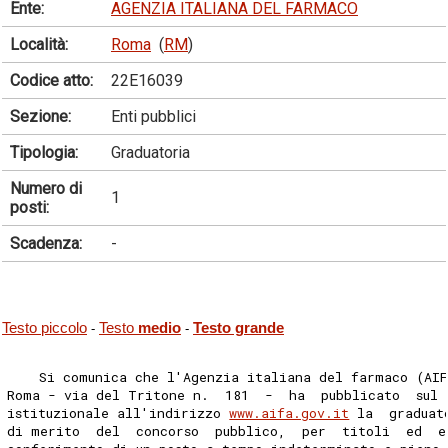
Ente:
AGENZIA ITALIANA DEL FARMACO
Località:
Roma
(
RM
)
Codice atto:
22E16039
Sezione:
Enti pubblici
Tipologia:
Graduatoria
Numero di
1
posti:
Scadenza:
-
Testo piccolo
Testo
medio
Testo grande
-
-
    Si comunica che l'Agenzia italiana del farmaco (AIF
Roma - via del Tritone n.  181  -  ha  pubblicato  sul 
istituzionale all'indirizzo 
www.aifa.gov.it
 la  graduat
di merito  del  concorso  pubblico,  per  titoli  ed  e