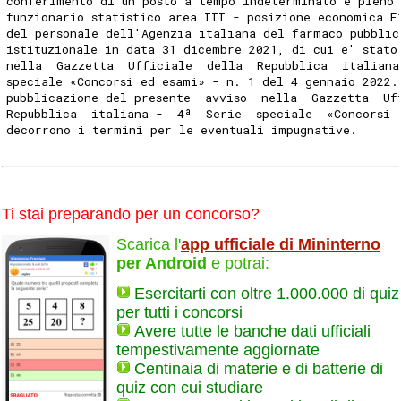
conferimento di un posto a tempo indeterminato e pieno
funzionario statistico area III - posizione economica F
del personale dell'Agenzia italiana del farmaco pubblic
istituzionale in data 31 dicembre 2021, di cui e' stato
nella  Gazzetta  Ufficiale  della  Repubblica  italiana
speciale «Concorsi ed esami» - n. 1 del 4 gennaio 2022.
pubblicazione del presente  avviso  nella  Gazzetta  Uf
Repubblica  italiana -  4ª  Serie  speciale  «Concorsi 
decorrono i termini per le eventuali impugnative. 
Ti stai preparando per un concorso?
Scarica l'
app ufficiale di Mininterno
per Android
e potrai:
Esercitarti con oltre 1.000.000 di quiz
per tutti i concorsi
Avere tutte le banche dati ufficiali
tempestivamente aggiornate
Centinaia di materie e di batterie di
quiz con cui studiare