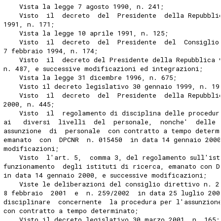
    Vista la legge 7 agosto 1990, n. 241;
    Visto  il  decreto  del  Presidente  della Repubbli
1991, n. 171;
    Vista la legge 10 aprile 1991, n. 125;
    Visto  il  decreto  del  Presidente  del  Consiglio
7 febbraio 1994, n. 174;
    Visto  il  decreto del Presidente della Repubblica 
n. 487, e successive modificazioni ed integrazioni;
    Vista la legge 31 dicembre 1996, n. 675;
    Visto il decreto legislativo 30 gennaio 1999, n. 19
    Visto  il  decreto  del  Presidente  della Repubbli
2000, n. 445;
    Visto  il  regolamento di disciplina delle procedur
ai   diversi  livelli  del  personale,  nonche'  delle 
assunzione  di  personale  con contratto a tempo determ
emanato  con  DPCNR  n. 015450  in data 14 gennaio 2000
modificazioni;
    Visto  l'art. 5,  comma 3, del regolamento sull'ist
funzionamento  degli istituti di ricerca, emanato con D
in data 14 gennaio 2000, e successive modificazioni;
    Viste le deliberazioni del consiglio direttivo n. 2
8 febbraio  2001  e  n. 259/2002  in data 25 luglio 200
disciplinare  concernente  la procedura per l'assunzion
con contratto a tempo determinato;
    Visto il decreto legislativo 30 marzo 2001, n. 165;