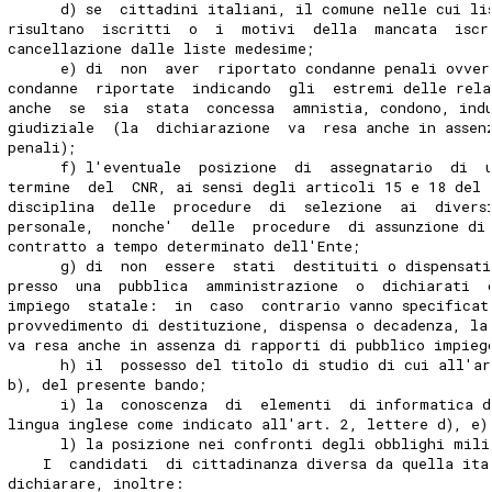
      d) se  cittadini italiani, il comune nelle cui li
risultano  iscritti  o  i  motivi  della  mancata  iscr
cancellazione dalle liste medesime;
      e) di  non  aver  riportato condanne penali ovver
condanne  riportate  indicando  gli  estremi delle rela
anche  se  sia  stata  concessa  amnistia, condono, ind
giudiziale  (la  dichiarazione  va  resa anche in assen
penali);
      f) l'eventuale  posizione  di  assegnatario  di  
termine  del  CNR, ai sensi degli articoli 15 e 18 del 
disciplina  delle  procedure  di  selezione  ai  divers
personale,  nonche'  delle  procedure  di assunzione di
contratto a tempo determinato dell'Ente;
      g) di  non  essere  stati  destituiti o dispensat
presso  una  pubblica  amministrazione  o  dichiarati  
impiego  statale:  in  caso  contrario vanno specificat
provvedimento di destituzione, dispensa o decadenza, la
va resa anche in assenza di rapporti di pubblico impieg
      h) il  possesso del titolo di studio di cui all'a
b), del presente bando;
      i) la  conoscenza  di  elementi  di informatica d
lingua inglese come indicato all'art. 2, lettere d), e)
      l) la posizione nei confronti degli obblighi mili
    I  candidati  di cittadinanza diversa da quella ita
dichiarare, inoltre: