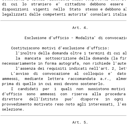
di  cui  lo  straniero  e'  cittadino  debbono  essere 
disposizioni  vigenti  nello  Stato  stesso e debbono a
legalizzati dalle competenti autorita' consolari italia
                               Art. 4.
          Esclusione d'ufficio - Modalita' di convocazi
    Costituiscono motivi d'esclusione d'ufficio:
      l'inoltro della domanda oltre i termini di cui a
      la  mancata  sottoscrizione della domanda (la fi
necessariamente in forma autografa, non richiede l'aute
      l'assenza dei requisiti indicati nell'art. 2, let
    L'avviso  di  convocazione  al  colloquio  e'  dato
ammessi,  mediante  lettera  raccomandata  a.r.,  alme
prima di quello in cui essi devono sostenerlo.
    I  candidati  per  i  quali  non  sussistono motivi
d'ufficio  sono  ammessi  con  riserva  alla  procedura
direttore   dell'Istituto   puo'   disporre   in  ogni 
provvedimento motivato reso noto agli interessati, l'es
selezione.
                               Art. 5.