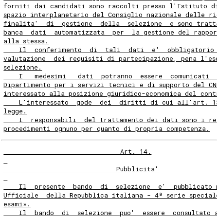
forniti dai candidati sono raccolti presso l'Istituto d
spazio interplanetario del Consiglio nazionale delle ri
finalita'  di  gestione  della  selezione  e sono tratt
banca  dati  automatizzata  per  la gestione del rappor
alla stessa.
    Il  conferimento  di  tali  dati  e'  obbligatorio
valutazione  dei requisiti di partecipazione, pena l'es
selezione.
    I   medesimi   dati  potranno  essere  comunicati  
Dipartimento per i servizi tecnici e di supporto del CN
interessato alla posizione giuridico-economica del cont
    L'interessato  gode  dei  diritti di cui all'art. 1
legge.
    I  responsabili  del trattamento dei dati sono i re
procedimenti ognuno per quanto di propria competenza.
                              Art. 14.
                             Pubblicita'
    Il  presente  bando  di  selezione  e'  pubblicato 
Ufficiale  della Repubblica italiana - 4ª serie special
esami».
    Il  bando  di  selezione  puo'  essere  consultato 