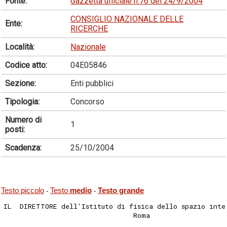
Fonte:
Gazzetta ufficiale n.76 del 24/9/2004
CONSIGLIO NAZIONALE DELLE
Ente:
RICERCHE
Località:
Nazionale
Codice atto:
04E05846
Sezione:
Enti pubblici
Tipologia:
Concorso
Numero di
1
posti:
Scadenza:
25/10/2004
Testo piccolo
Testo
medio
Testo grande
-
-
IL  DIRETTORE dell'Istituto di fisica dello spazio inte
                                Roma