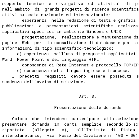
supporto  tecnico  e  divulgativo  ed  attivita'  di  p
nell'ambito  di  grandi progetti di ricerca scientifica
attivi su scala nazionale ed internazionale;
        esperienza  nella redazione di testi e grafica 
pubblicazioni  e  presentazioni  scientifiche  realizza
applicativi specifici in ambiente Windows e UNIX;
        progettazione,  realizzazione e manutenzione di
pagine  Web  per  la consultazione di database e per la
informazioni di tipo scientifico-tecnologico;
      d) esperienza  nell'uso di programmi applicativi 
Word, Power Point e del linguaggio HTML;
        conoscenza di Rete Internet e protocollo TCP/IP
      e) conoscenza della lingua inglese e francese.
    I  predetti  requisiti  devono  essere  posseduti  
scadenza dell'avviso di selezione.
                               Art. 3.
                     Presentazione delle domande
    Coloro  che  intendono  partecipare  alla selezione
presentare  domanda  in  carta  semplice  secondo lo sc
riportato   (allegato   A),   all'Istituto  di  fisica 
interplanetario,  via  Fosso del Cavaliere n. 100 - 001