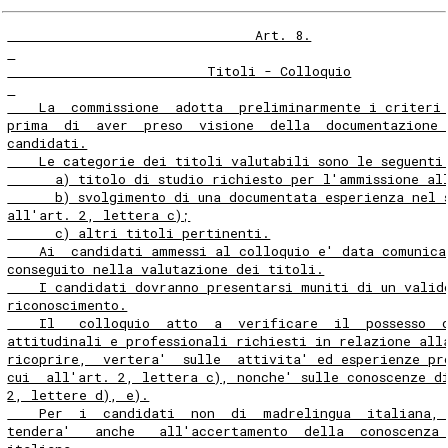
                               Art. 8.
                         Titoli - Colloquio
    La  commissione  adotta  preliminarmente i criteri
prima  di  aver  preso  visione  della  documentazione 
candidati.
    Le categorie dei titoli valutabili sono le seguenti
      a) titolo di studio richiesto per l'ammissione al
      b) svolgimento di una documentata esperienza nel 
all'art. 2, lettera c);
      c) altri titoli pertinenti.
    Ai  candidati ammessi al colloquio e' data comunica
conseguito nella valutazione dei titoli.
    I candidati dovranno presentarsi muniti di un valid
riconoscimento.
    Il   colloquio  atto  a  verificare  il  possesso  
attitudinali e professionali richiesti in relazione all
ricoprire,  vertera'  sulle  attivita' ed esperienze pr
cui  all'art. 2, lettera c), nonche' sulle conoscenze d
2, lettere d), e).
    Per  i  candidati  non  di  madrelingua  italiana, 
tendera'   anche   all'accertamento  della  conoscenza 