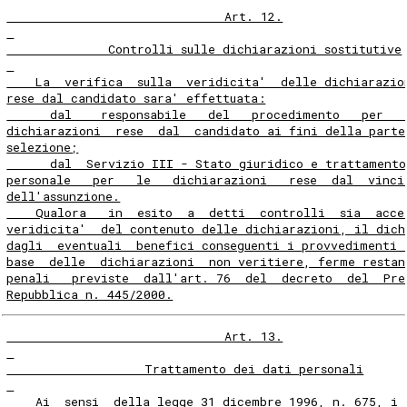
                              Art. 12.
              Controlli sulle dichiarazioni sostitutive
    La  verifica  sulla  veridicita'  delle dichiarazio
rese dal candidato sara' effettuata:
      dal    responsabile   del   procedimento   per   
dichiarazioni  rese  dal  candidato ai fini della parte
selezione;
      dal  Servizio III - Stato giuridico e trattament
personale   per   le   dichiarazioni   rese  dal  vinci
dell'assunzione.
    Qualora   in  esito  a  detti  controlli  sia  acce
veridicita'  del contenuto delle dichiarazioni, il dich
dagli  eventuali  benefici conseguenti i provvedimenti 
base  delle  dichiarazioni  non veritiere, ferme restan
penali   previste  dall'art. 76  del  decreto  del  Pre
Repubblica n. 445/2000.
                              Art. 13.
                   Trattamento dei dati personali
    Ai  sensi  della legge 31 dicembre 1996, n. 675, i 