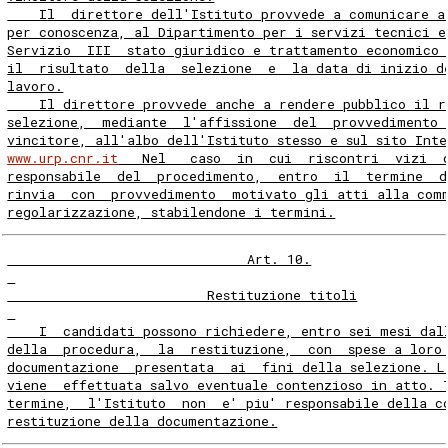
    Il  direttore dell'Istituto provvede a comunicare a
per conoscenza, al Dipartimento per i servizi tecnici e
Servizio  III  stato giuridico e trattamento economico 
il  risultato  della  selezione  e  la data di inizio d
lavoro.
    Il direttore provvede anche a rendere pubblico il r
selezione,  mediante  l'affissione  del  provvedimento 
vincitore, all'albo dell'Istituto stesso e sul sito Int
www.urp.cnr.it
   Nel   caso  in  cui  riscontri  vizi  
responsabile  del  procedimento,  entro  il  termine  d
rinvia  con  provvedimento  motivato gli atti alla com
regolarizzazione, stabilendone i termini.
                              Art. 10.
                         Restituzione titoli
    I  candidati possono richiedere, entro sei mesi dal
della  procedura,  la  restituzione,  con  spese a loro
documentazione  presentata  ai  fini della selezione. L
viene  effettuata salvo eventuale contenzioso in atto. 
termine,  l'Istituto  non  e' piu' responsabile della c
restituzione della documentazione.