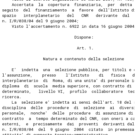
    Accertata  la  copertura  finanziaria,  per  detta 
seguito  del  finanziamento  a  favore  dell'Istituto d
spazio   interplanetario   del   CNR   derivante  dal  
n. I/R/038/04 del 9 giugno 2004;
    Visto l'accertamento n. 6922 in data 16 giugno 2004
                              Dispone:
                               Art. 1.
                 Natura e contenuto della selezione
    E'  indetta  una  selezione pubblica, per titoli e 
l'assunzione,    presso    l'Istituto    di   fisica   
interplanetario  di  Roma, di una unita' di personale i
diploma  di  scuola  media superiore, con contratto di 
determinato,   livello VI,  profilo  collaboratore  te
ricerca.
    La  selezione e' indetta ai sensi dell'art. 18 del 
disciplina  delle  procedure  di  selezione  ai  divers
personale,  nonche'  delle  procedure  di assunzione di
contratto  a  tempo determinato del CNR, con oneri a c
esterni,  e  precisamente  dai  proventi  derivanti dal
n. I/R/038/04  del  9 giugno  2004  citato  in premessa
attivita' di supporto tecnico-amministrativo.