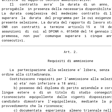
    Il   contratto   avra'   la  durata  di  un  anno, 
prorogabile  in presenza della necessaria disponibilita
La  durata  complessiva  del  medesimo  contratto  di l
superare  la  durata  del programma per le cui esigenze
presente selezione. La durata del rapporto di lavoro st
CNR  con  contratti  a  termine  articoli 15  e  18  d
assunzioni  di  cui  al DPCNR n. 015450 del 14 gennaio 
premessa,  non  puo'  comunque  superare  i  cinque  an
consecutivi.
                               Art. 2.
                       Requisiti di ammissione
    La  partecipazione alla selezione e' libera, senza 
ordine alla cittadinanza.
    Costituiscono requisiti per l'ammissione alla selez
      a) eta' non inferiore a 18 anni;
      b) possesso del diploma di perito aziendale e cor
lingue  estere  o  di  un  titolo  di  studio  consegui
riconosciuto  equipollente  dalle  vigenti  disposizion
candidato  dimostrare  l'equipollenza,  mediante  la  p
provvedimento che la riconosca;
      c) documentata  esperienza  almeno triennale nell