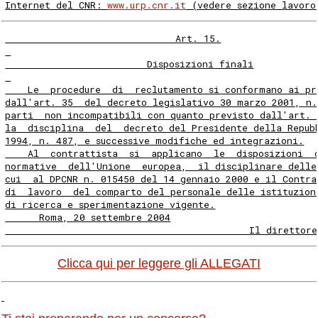
Internet del CNR: 
www.urp.cnr.it
 (vedere sezione lavoro
                              Art. 15.
                         Disposizioni finali
    Le  procedure  di  reclutamento si conformano ai pr
dall'art. 35  del decreto legislativo 30 marzo 2001, n.
parti  non incompatibili con quanto previsto dall'art. 
la  disciplina  del  decreto del Presidente della Repub
1994, n. 487, e successive modifiche ed integrazioni.
    Al  contrattista  si  applicano  le  disposizioni  
normative  dell'Unione  europea,  il disciplinare delle
cui  al DPCNR n. 015450 del 14 gennaio 2000 e il Contra
di  lavoro  del comparto del personale delle istituzion
di ricerca e sperimentazione vigente.
      Roma, 20 settembre 2004
                                           Il direttore
Clicca qui per leggere gli ALLEGATI