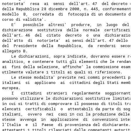
notorieta'  resa  ai  sensi  dell'art. 47  del decreto 
della Repubblica 28 dicembre 2000, n. 445, conformemen
modello  B,  corredata  di  fotocopia di un documento d
corso di validita'.
    E'   possibile  altresi'  produrre,  in  luogo  del
dichiarazione  sostitutiva  della  normale  certificazi
dell'art. 46  del  citato  decreto  o  una  dichiarazio
dell'atto  di  notorieta'  ai sensi dell'art. 47 dello 
del  Presidente  della  Repubblica,  da  rendersi  seco
allegato B.
    Le dichiarazioni, sopra indicate, dovranno essere r
analitico, e contenere tutti gli elementi che le rendan
ai  fini della selezione, affinche' la commissione esam
utilmente valutare i titoli ai quali si riferiscono.
    Le stesse modalita' previste nei commi precedenti p
italiani  si  applicano  ai  cittadini degli Stati mem
europea.
    I   cittadini  stranieri  regolarmente  soggiornant
possono utilizzare le dichiarazioni sostitutive limitat
in cui si tratti di comprovare il possesso di titoli tr
elencati  certificabili  o  attestabili da parte di sog
italiani,  ovvero  nei  casi in cui la produzione delle
stesse  avvenga  in  applicazione  di  convenzioni inte
l'Italia  e  il  Paese  di provenienza del dichiarante.
attestanti i titoli rilasciati dalle competenti autorit