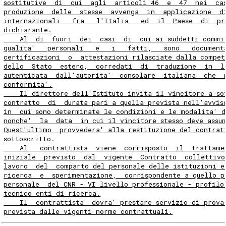
sostitutive  di  cui  agli  articoli 46  e  47  nei  ca
produzione  delle  stesse  avvenga  in  applicazione  d
internazionali   fra   l'Italia   ed  il  Paese  di  pr
dichiarante.
    Al  di  fuori  dei  casi  di  cui ai suddetti commi
qualita'   personali   e   i   fatti,   sono   document
certificazioni  o  attestazioni rilasciate dalla compet
dello  Stato  estero,  corredati  di  traduzione  in  l
autenticata  dall'autorita'  consolare  italiana  che  
conformita'.
    Il direttore dell'Istituto invita il vincitore a so
contratto  di  durata pari a quella prevista nell'avvis
in  cui sono determinate le condizioni e le modalita' d
nonche'  la  data  in cui il vincitore stesso deve assu
Quest'ultimo  provvedera' alla restituzione del contrat
sottoscritto.
    Al   contrattista  viene  corrisposto  il  trattame
iniziale  previsto  dal  vigente  Contratto  collettivo
lavoro  del  comparto del personale delle istituzioni e
ricerca  e  sperimentazione,  corrispondente a quello p
personale  del CNR - VI livello professionale - profilo
tecnico enti di ricerca.
    Il  contrattista  dovra' prestare servizio di prova
prevista dalle vigenti norme contrattuali.