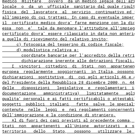
medico  militare,  ovvero  da un medico legale dell'az
locale  o  da  un  ufficiale  sanitario dal quale risul
fisica  del  lavoratore  al  servizio  continuativo ed 
all'impiego di cui trattasi. In caso di eventuale imper
il  certificato medico dovra' farne menzione con la di
essa  non  e'  tale da menomare l'attitudine all'impieg
certificato dovra' essere rilasciato in data non anteri
a quella di ricevimento del relativo invito;
      c) fotocopia del tesserino di codice fiscale;
      d) modulistica relativa a:
        coordinate bancarie per l'accredito della retri
        dichiarazione inerente alle detrazioni fiscali.
    I  vincitori  cittadini  di  Stati  non  appartenen
europea  regolarmente  soggiornanti  in Italia, possono
dichiarazioni  sostitutive  di  cui agli articoli 46 e 
del Presidente della Repubblica 28 dicembre 2000, n. 44
delle   disposizioni   legislative  e  regolamentari  i
documentazione   amministrativa)   limitatamente   agl
qualita' personali e ai fatti certificabili o attestabi
soggetti  pubblici  italiani,  fatte  salve  le special
contenute  nelle  leggi  e  nei regolamenti concernenti
dell'immigrazione e la condizione di straniero.
    Al di fuori dei casi previsti al precedente comma, 
Stati  non  appartenenti  all'Unione  autorizzati  a  s
territorio   dello   Stato,   possono   utilizzare  le 