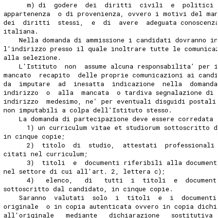
      m) di  godere  dei  diritti  civili  e  politici 
appartenenza  o di provenienza, ovvero i motivi del ma
dei  diritti  stessi,  e  di  avere  adeguata conoscenz
italiana.
    Nella domanda di ammissione i candidati dovranno i
l'indirizzo presso il quale inoltrare tutte le comunica
alla selezione.
    L'Istituto  non  assume alcuna responsabilita' per 
mancato  recapito  delle proprie comunicazioni ai candi
da  imputare  ad  inesatta  indicazione  nella  domanda
indirizzo  o  alla  mancata  o tardiva segnalazione di
indirizzo  medesimo, ne' per eventuali disguidi postali
non imputabili a colpa dell'Istituto stesso.
    La domanda di partecipazione deve essere corredata 
      1) un curriculum vitae et studiorum sottoscritto 
in cinque copie;
      2)  titolo  di  studio,  attestati  professionali
citati nel curriculum;
      3)  titoli  e  documenti riferibili alla document
nel settore di cui all'art. 2, lettera c);
      4)   elenco,   di   tutti  i  titoli  e  document
sottoscritto dal candidato, in cinque copie.
    Saranno  valutati  solo  i  titoli  e  i  documenti
originale  o in copia autenticata ovvero in copia dichi
all'originale   mediante   dichiarazione   sostitutiva 