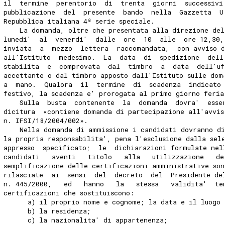
il  termine  perentorio  di  trenta  giorni  successivi
pubblicazione  del  presente  bando  nella  Gazzetta  U
Repubblica italiana 4ª serie speciale.
    La domanda, oltre che presentata alla direzione del
lunedi'  al  venerdi'  dalle  ore  10  alle  ore 12,30,
inviata  a  mezzo  lettera  raccomandata,  con avviso 
all'Istituto  medesimo.  La  data  di  spedizione  dell
stabilita  e  comprovata  dal  timbro  a  data  dell'uf
accettante o dal timbro apposto dall'Istituto sulle dom
a  mano.  Qualora  il  termine  di  scadenza  indicato
festivo, la scadenza e' prorogata al primo giorno feria
    Sulla  busta  contenente  la  domanda  dovra'  esse
dicitura  «contiene domanda di partecipazione all'avvis
n. IFSI/18/2004/002».
    Nella domanda di ammissione i candidati dovranno di
la propria responsabilita', pena l'esclusione dalla sel
appresso  specificato;  le  dichiarazioni formulate nel
candidati   aventi   titolo   alla   utilizzazione   de
semplificazione delle certificazioni amministrative son
rilasciate  ai  sensi  del  decreto  del  Presidente de
n. 445/2000,   ed   hanno   la   stessa   validita'  te
certificazioni che sostituiscono:
      a) il proprio nome e cognome; la data e il luogo 
      b) la residenza;
      c) la nazionalita' di appartenenza;