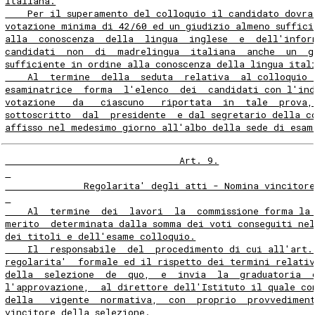
italiana.
    Per il superamento del colloquio il candidato dovra
votazione minima di 42/60 ed un giudizio almeno suffici
alla  conoscenza  della  lingua  inglese  e  dell'infor
candidati  non  di  madrelingua  italiana  anche  un  g
sufficiente in ordine alla conoscenza della lingua ital
    Al  termine  della  seduta  relativa  al colloquio 
esaminatrice  forma  l'elenco  dei  candidati con l'in
votazione   da   ciascuno   riportata  in  tale  prova,
sottoscritto  dal  presidente  e dal segretario della c
affisso nel medesimo giorno all'albo della sede di esam
                               Art. 9.
              Regolarita' degli atti - Nomina vincitor
    Al  termine  dei  lavori  la  commissione forma la
merito  determinata dalla somma dei voti conseguiti nel
dei titoli e dell'esame colloquio.
    Il  responsabile  del  procedimento di cui all'art.
regolarita'  formale ed il rispetto dei termini relativ
della  selezione  de  quo,  e  invia  la  graduatoria  
l'approvazione,  al direttore dell'Istituto il quale co
della   vigente  normativa,  con  proprio  provvedimen
vincitore della selezione.