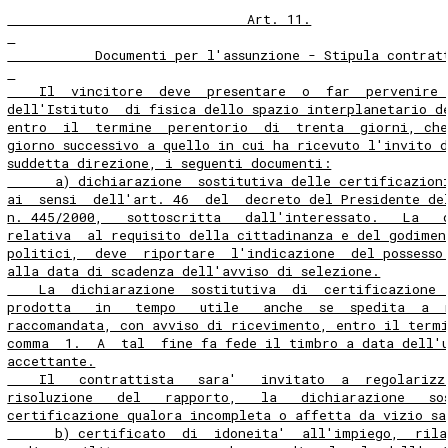
                              Art. 11.
           Documenti per l'assunzione - Stipula contrat
    Il  vincitore  deve  presentare  o  far  pervenire 
dell'Istituto  di fisica dello spazio interplanetario d
entro  il  termine  perentorio  di  trenta  giorni, ch
giorno successivo a quello in cui ha ricevuto l'invito 
suddetta direzione, i seguenti documenti:
      a) dichiarazione  sostitutiva delle certificazion
ai  sensi  dell'art. 46  del  decreto del Presidente de
n. 445/2000,   sottoscritta   dall'interessato.   La   
relativa  al requisito della cittadinanza e del godimen
politici,  deve  riportare  l'indicazione  del possesso
alla data di scadenza dell'avviso di selezione.
    La  dichiarazione  sostitutiva  di  certificazione 
prodotta   in   tempo   utile   anche  se  spedita  a  
raccomandata, con avviso di ricevimento, entro il term
comma  1.  A  tal  fine fa fede il timbro a data dell'
accettante.
    Il   contrattista   sara'   invitato  a  regolarizz
risoluzione   del   rapporto,   la   dichiarazione   so
certificazione qualora incompleta o affetta da vizio sa
      b) certificato  di  idoneita'  all'impiego,  rila