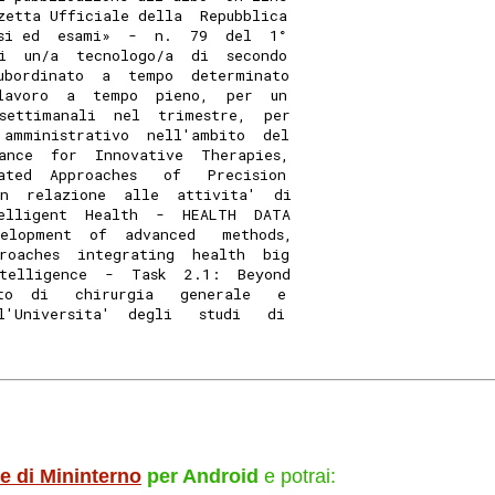
zetta Ufficiale della  Repubblica
si ed  esami»  -  n.  79  del  1°
i  un/a  tecnologo/a  di  secondo
ubordinato  a  tempo  determinato
lavoro  a  tempo  pieno,  per  un
settimanali  nel  trimestre,  per
 amministrativo  nell'ambito  del
ance  for  Innovative  Therapies,
ated  Approaches   of   Precision
n  relazione  alle  attivita'  di
elligent  Health  -  HEALTH  DATA
elopment  of  advanced   methods,
roaches  integrating  health  big
telligence  -  Task  2.1:  Beyond
to  di   chirurgia   generale   e
l'Universita'  degli   studi   di
le di Mininterno
per Android
e potrai: