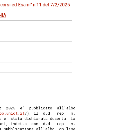
ncorsi ed Esami" n.11 del 7/2/2025
NIA
o  2025  e'  pubblicato  all'albo
bo.unict.it
/), il  d.d.  rep.  n.
e e' stata dichiarata deserta  la
ami, indetta  con  d.d.  rep.  n.
i pubblicazione all'albo  on-line