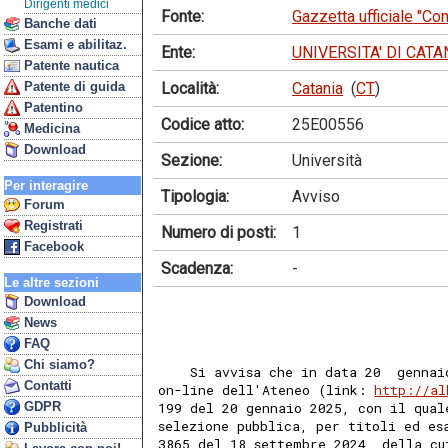
Dirigenti medici
Fonte:
Gazzetta ufficiale "Co
Banche dati
Esami e abilitaz.
Ente:
UNIVERSITA' DI CATA
Patente nautica
Località:
Catania
(
CT
)
Patente di guida
Patentino
Codice atto:
25E00556
Medicina
Download
Sezione:
Università
Per interagire
Tipologia:
Avviso
Forum
Registrati
Numero di posti:
1
Facebook
Scadenza:
-
Le altre sezioni
Download
News
FAQ
Chi siamo?
    Si avvisa che in data 20  gennai
Contatti
on-line dell'Ateneo (link: 
http://al
GDPR
199 del 20 gennaio 2025, con il qual
selezione pubblica, per titoli ed es
Pubblicità
3865 del 18 settembre 2024, della cu