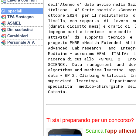
Lavora con noi!
dell'Ateneo e' dato avviso nella Gaz
italiana - 4ª Serie speciale «Concor
Gli speciali
ottobre 2024, per il reclutamento  d
TFA Sostegno
livello, con rapporto  di  lavoro  s
ASMEL
(durata diciotto mesi) e orario di  
Dir. scolastici
impegno pari a trentasei ore medie  
Carabinieri
attivita'  di  supporto  tecnico  e 
progetto PNRR «Health Extended  ALli
Personale ATA
Advanced  Lab-research,  and  Integr
Medicine - acronimo HEAL  ITALIA»  i
ricerca di cui allo  «SPOKE  2:  Int
SCIENCE:  Data  management  and  dev
algorithms and machine learning  app
data - WP 2: Climbing Artificial  In
supervised  learning»  -  Dipartimen
specialita'  medico-chirurgiche  del
Catania. 
Ti stai preparando per un concorso?
Scarica l'
app ufficia