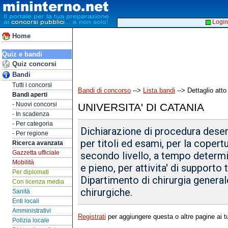
Login
Home
Quiz e bandi
Quiz concorsi
Bandi
Tutti i concorsi
Bandi di concorso
-->
Lista bandi
--> Dettaglio atto
Bandi aperti
- Nuovi concorsi
UNIVERSITA' DI CATANIA
- In scadenza
- Per categoria
Dichiarazione di procedura desert
- Per regione
per titoli ed esami, per la copert
Ricerca avanzata
Gazzetta ufficiale
secondo livello, a tempo determi
Mobilità
e pieno, per attivita' di supporto
Per diplomati
Dipartimento di chirurgia general
Con licenza media
chirurgiche.
Sanità
Enti locali
Amministrativi
Registrati
per aggiungere questa o altre pagine ai tu
Polizia locale