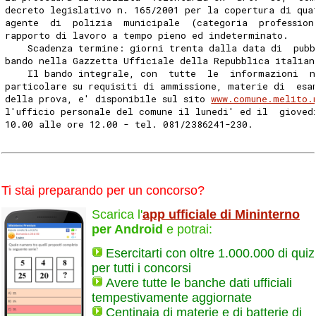
decreto legislativo n. 165/2001 per la copertura di qua
agente  di  polizia  municipale  (categoria  profession
rapporto di lavoro a tempo pieno ed indeterminato. 
    Scadenza termine: giorni trenta dalla data di  pubb
bando nella Gazzetta Ufficiale della Repubblica italian
    Il bando integrale, con  tutte  le  informazioni  n
particolare su requisiti di ammissione, materie di  esa
della prova, e' disponibile sul sito 
www.comune.melito.
l'ufficio personale del comune il lunedi' ed il  gioved
10.00 alle ore 12.00 - tel. 081/2386241-230. 
Ti stai preparando per un concorso?
Scarica l'
app ufficiale di Mininterno
per Android
e potrai:
Esercitarti con oltre 1.000.000 di quiz
per tutti i concorsi
Avere tutte le banche dati ufficiali
tempestivamente aggiornate
Centinaia di materie e di batterie di