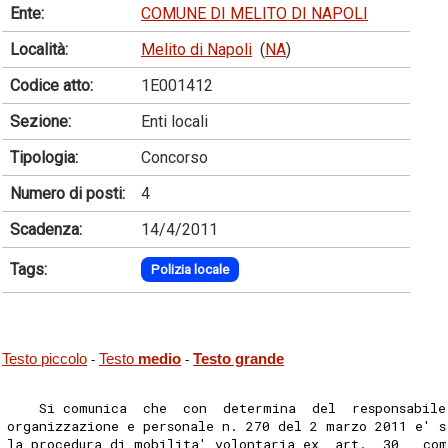
Ente:
COMUNE DI MELITO DI NAPOLI
Località:
Melito di Napoli
(
NA
)
Codice atto:
1E001412
Sezione:
Enti locali
Tipologia:
Concorso
Numero di posti:
4
Scadenza:
14/4/2011
Tags:
Polizia locale
Testo piccolo
Testo
medio
Testo grande
-
-
    Si comunica  che  con  determina  del  responsabile
organizzazione e personale n. 270 del 2 marzo 2011 e' s
la procedura di mobilita' volontaria ex  art.  30,  co