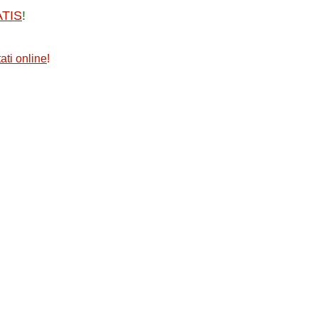
ATIS
!
ati online
!