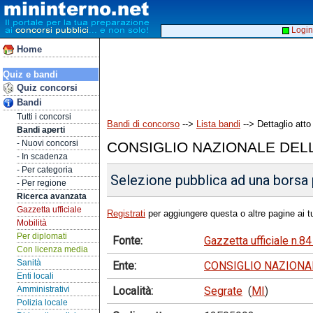
Login
Home
Quiz e bandi
Quiz concorsi
Bandi
Tutti i concorsi
Bandi di concorso
-->
Lista bandi
--> Dettaglio atto
Bandi aperti
- Nuovi concorsi
CONSIGLIO NAZIONALE DELL
- In scadenza
- Per categoria
Selezione pubblica ad una borsa 
- Per regione
Ricerca avanzata
Gazzetta ufficiale
Registrati
per aggiungere questa o altre pagine ai tu
Mobilità
Per diplomati
Fonte:
Gazzetta ufficiale n.
Con licenza media
Sanità
Ente:
CONSIGLIO NAZIONAL
Enti locali
Località:
Segrate
(
MI
)
Amministrativi
Polizia locale