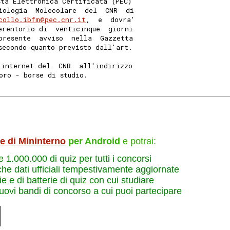
sta Elettronica Certificata (PEC)
iologia  Molecolare  del  CNR  di
collo.ibfm@pec.cnr.it
,  e  dovra'
erentorio di  venticinque  giorni
presente  avviso  nella  Gazzetta
secondo quanto previsto dall'art.
 internet del  CNR  all'indirizzo
oro - borse di studio. 
le di Mininterno
per Android
e potrai:
re 1.000.000 di quiz per tutti i concorsi
che dati ufficiali tempestivamente aggiornate
e e di batterie di quiz con cui studiare
nuovi bandi di concorso a cui puoi partecipare