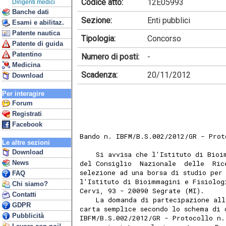
Codice atto:
12E05993
Dirigenti medici
Banche dati
Sezione:
Enti pubblici
Esami e abilitaz.
Patente nautica
Tipologia:
Concorso
Patente di guida
Patentino
Numero di posti:
-
Medicina
Scadenza:
20/11/2012
Download
Per interagire
Forum
Registrati
Facebook
Bando n. IBFM/B.S.002/2012/GR - Prot
Le altre sezioni
Download
    Si avvisa che l'Istituto di Bioi
News
del Consiglio  Nazionale  delle  Ric
selezione ad una borsa di studio per 
FAQ
l'Istituto di Bioimmagini e Fisiolog
Chi siamo?
Cervi, 93 - 20090 Segrate (MI). 
Contatti
    La domanda di partecipazione all
GDPR
carta semplice secondo lo schema di 
Pubblicità
IBFM/B.S.002/2012/GR - Protocollo n.