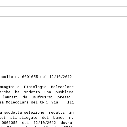
ocollo n. 0001055 del 12/10/2012 
mmagini e  Fisiologia  Molecolare
erche  ha  indetto  una  pubblica
 laurati  da  usufruirsi  presso
ia Molecolare del CNR, Via  F.lli
a suddetta selezione, redatta  in
cui  all'allegato  del  bando  n.
 0001055  del  12/10/2012  dovra'