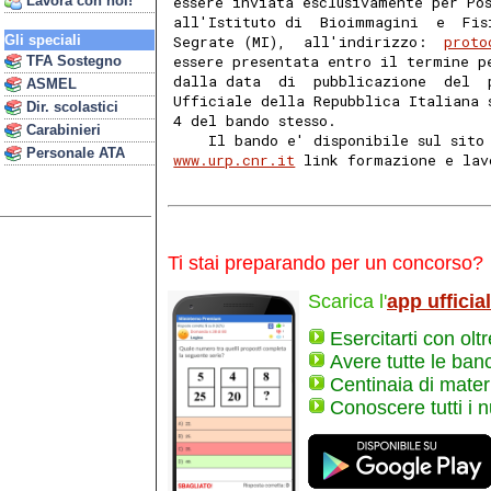
Lavora con noi!
essere inviata esclusivamente per Po
all'Istituto di  Bioimmagini  e  Fis
Gli speciali
Segrate (MI),  all'indirizzo:  
proto
essere presentata entro il termine p
TFA Sostegno
dalla data  di  pubblicazione  del  
ASMEL
Ufficiale della Repubblica Italiana 
Dir. scolastici
4 del bando stesso. 
Carabinieri
    Il bando e' disponibile sul sito
Personale ATA
www.urp.cnr.it
 link formazione e lav
Ti stai preparando per un concorso?
Scarica l'
app ufficia
Esercitarti con olt
Avere tutte le ban
Centinaia di materi
Conoscere tutti i 