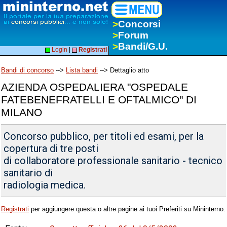
>
Concorsi
>
Forum
>
Bandi/G.U.
Login
|
Registrati
Bandi di concorso
-->
Lista bandi
--> Dettaglio atto
AZIENDA OSPEDALIERA "OSPEDALE
FATEBENEFRATELLI E OFTALMICO" DI
MILANO
Concorso pubblico, per titoli ed esami, per la
copertura di tre posti
di collaboratore professionale sanitario - tecnico
sanitario di
radiologia medica.
Registrati
per aggiungere questa o altre pagine ai tuoi Preferiti su Mininterno.