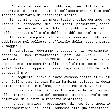
    E'  indetto  concorso  pubblico,  per  titoli  ed  
copertura  di  tre  posti  di collaboratore professiona
tecnico sanitario di radiologia medica.
    Il  termine  per la presentazione delle domande, re
libera  e  corredate  dei  documenti  prescritti, scade
giorno  successivo  alla  data  di  pubblicazione del p
nella Gazzetta Ufficiale della Repubblica italiana.
    Il testo integrale del bando del concorso pubblico 
pubblicato nel bollettino ufficiale della regione Lomba
7 maggio 2003.
    I  candidati  dovranno  provvedere  al  versamento 
concorso,   non  rimborsabile,  pari  ad  Euro 10,33  d
mediante   c.c.p.  n. 55793202  intestato  a  tesoreria
ospedaliera  Fatebenefratelli  e Oftalmico, corso di Po
20121  Milano;  oppure  presso l'agenzia 33 FBF della b
europea S.p.A.
    Le  seguenti  prove d'esame avranno inizio il 27 gi
ore  9.15 presso la sala Maria Bambina, ubicata al deci
citata Azienda, in Milano, Corso di Porta Nuova 23:
      prova  scritta:  argomento  scelto dalla commissi
alla  materia oggetto del concorso, mediante svolgimen
soluzione di quesiti a risposta sintetica;
      prova  pratica:  esecuzione  di  tecniche specifi
predisposizione  di  atti, connessi alla qualificazione