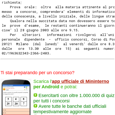
richiesta;
    Prova  orale:  oltre  alla materia attinente al pro
messo  a concorso, comprendera' elementi di informatic
della conoscenza, a livello iniziale, delle lingue stra
    Qualora nella succitata data non dovessero essere t
le  prove  d'esame,  le restanti continueranno il giorn
cioe' il 28 giugno 2003 alle ore 9.15.
    Per   ulteriori   informazioni  rivolgersi  all'uni
personale  dipendente  -  ufficio concorsi, Corso di Po
20121  Milano  (dal  lunedi'  al venerdi' dalle ore 8.3
dalle   ore  13.30  alle  ore  15)  ai  seguenti  numer
02/1963632343-2366-2403.
Ti stai preparando per un concorso?
Scarica l'
app ufficiale di Mininterno
per Android
e potrai:
Esercitarti con oltre 1.000.000 di quiz
per tutti i concorsi
Avere tutte le banche dati ufficiali
tempestivamente aggiornate