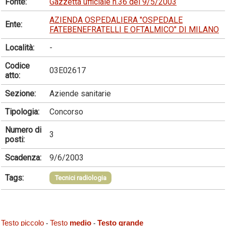
Fonte:
Gazzetta ufficiale n.36 del 9/5/2003
AZIENDA OSPEDALIERA "OSPEDALE
Ente:
FATEBENEFRATELLI E OFTALMICO" DI MILANO
Località:
-
Codice
03E02617
atto:
Sezione:
Aziende sanitarie
Tipologia:
Concorso
Numero di
3
posti:
Scadenza:
9/6/2003
Tags:
Tecnici radiologia
Testo piccolo
Testo
medio
Testo grande
-
-