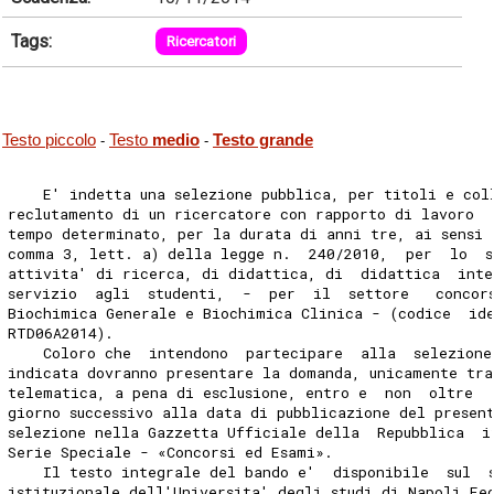
Tags:
Ricercatori
Testo piccolo
Testo
medio
Testo grande
-
-
    E' indetta una selezione pubblica, per titoli e col
reclutamento di un ricercatore con rapporto di lavoro  
tempo determinato, per la durata di anni tre, ai sensi 
comma 3, lett. a) della legge n.  240/2010,  per  lo  
attivita' di ricerca, di didattica, di  didattica  inte
servizio  agli  studenti,  -  per  il  settore   concor
Biochimica Generale e Biochimica Clinica - (codice  id
RTD06A2014). 
    Coloro che  intendono  partecipare  alla  selezione
indicata dovranno presentare la domanda, unicamente tra
telematica, a pena di esclusione, entro e  non  oltre  
giorno successivo alla data di pubblicazione del presen
selezione nella Gazzetta Ufficiale della  Repubblica  i
Serie Speciale - «Concorsi ed Esami». 
    Il testo integrale del bando e'  disponibile  sul  
istituzionale dell'Universita' degli studi di Napoli Fe