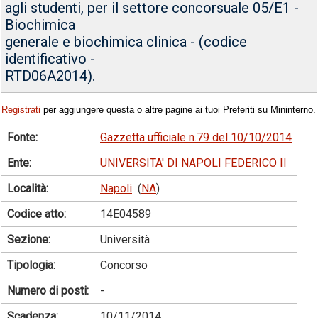
agli studenti, per il settore concorsuale 05/E1 -
Biochimica
generale e biochimica clinica - (codice
identificativo -
RTD06A2014).
Registrati
per aggiungere questa o altre pagine ai tuoi Preferiti su Mininterno.
Fonte:
Gazzetta ufficiale n.79 del 10/10/2014
Ente:
UNIVERSITA' DI NAPOLI FEDERICO II
Località:
Napoli
(
NA
)
Codice atto:
14E04589
Sezione:
Università
Tipologia:
Concorso
Numero di posti:
-
Scadenza:
10/11/2014