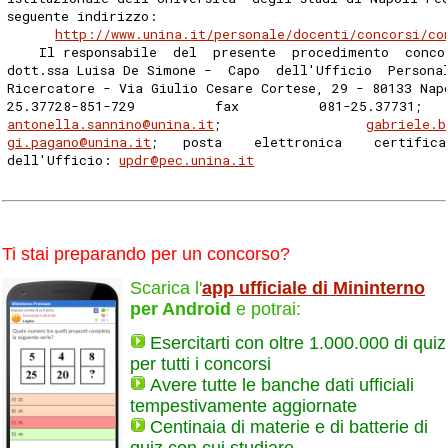
seguente indirizzo: 
http://www.unina.it/personale/docenti/concorsi/co
    Il responsabile  del  presente  procedimento  conco
dott.ssa Luisa De Simone -  Capo  dell'Ufficio  Persona
Ricercatore - Via Giulio Cesare Cortese, 29 - 80133 Nap
25.37728-851-729          fax          081-25.37731;  
antonella.sannino@unina.it
;                  
gabriele.b
gi.pagano@unina.it
;   posta    elettronica    certifica
dell'Ufficio: 
updr@pec.unina.it
Ti stai preparando per un concorso?
Scarica l'
app ufficiale di Mininterno
per Android
e potrai:
Esercitarti con oltre 1.000.000 di quiz
per tutti i concorsi
Avere tutte le banche dati ufficiali
tempestivamente aggiornate
Centinaia di materie e di batterie di