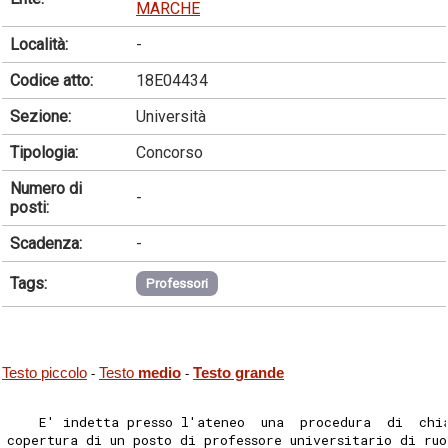
MARCHE
Località:
-
Codice atto:
18E04434
Sezione:
Università
Tipologia:
Concorso
Numero di
-
posti:
Scadenza:
-
Tags:
Professori
Testo piccolo
Testo
medio
Testo grande
-
-
    E' indetta presso l'ateneo  una  procedura  di  chi
copertura di un posto di professore universitario di ru