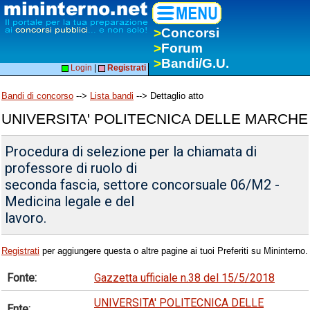
>
Concorsi
>
Forum
>
Bandi/G.U.
Login
|
Registrati
Bandi di concorso
-->
Lista bandi
--> Dettaglio atto
UNIVERSITA' POLITECNICA DELLE MARCHE
Procedura di selezione per la chiamata di
professore di ruolo di
seconda fascia, settore concorsuale 06/M2 -
Medicina legale e del
lavoro.
Registrati
per aggiungere questa o altre pagine ai tuoi Preferiti su Mininterno.
Fonte:
Gazzetta ufficiale n.38 del 15/5/2018
UNIVERSITA' POLITECNICA DELLE
Ente: