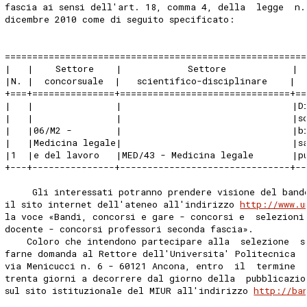
fascia ai sensi dell'art. 18, comma 4, della  legge  n.
dicembre 2010 come di seguito specificato: 
=======================================================
|   |    Settore    |            Settore            | 
|N. |  concorsuale  |   scientifico-disciplinare    |  
+===+===============+===============================+==
|   |               |                               |D
|   |               |                               |s
|   |06/M2 -        |                               |b
|   |Medicina legale|                               |s
|1  |e del lavoro   |MED/43 - Medicina legale       |p
+---+---------------+-------------------------------+--
     Gli interessati potranno prendere visione del band
il sito internet dell'ateneo all'indirizzo 
http://www.u
la voce «Bandi, concorsi e gare - concorsi e  selezioni
docente - concorsi professori seconda fascia». 
    Coloro che intendono partecipare alla  selezione  s
farne domanda al Rettore dell'Universita' Politecnica  
via Menicucci n. 6 - 60121 Ancona, entro  il  termine  
trenta giorni a decorrere dal giorno della  pubblicazio
sul sito istituzionale del MIUR all'indirizzo 
http://ba