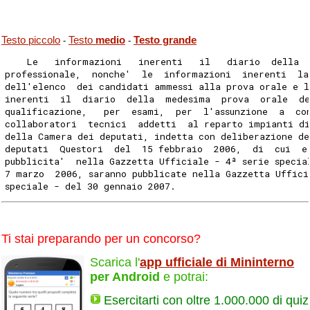
Testo piccolo
Testo
medio
Testo grande
-
-
    Le   informazioni   inerenti   il   diario  della 
professionale,  nonche'  le  informazioni  inerenti  la
dell'elenco  dei candidati ammessi alla prova orale e 
inerenti  il  diario  della  medesima  prova  orale  d
qualificazione,   per  esami,  per  l'assunzione  a  co
collaboratori  tecnici  addetti  al reparto impianti d
della Camera dei deputati, indetta con deliberazione de
deputati  Questori  del  15 febbraio  2006,  di  cui  e
pubblicita'  nella Gazzetta Ufficiale - 4ª serie specia
7 marzo  2006, saranno pubblicate nella Gazzetta Uffici
speciale - del 30 gennaio 2007.
Ti stai preparando per un concorso?
Scarica l'
app ufficiale di Mininterno
per Android
e potrai:
Esercitarti con oltre 1.000.000 di quiz