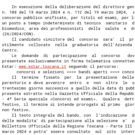
    In esecuzione della deliberazione del direttore gen
n. 108 del 18 marzo 2024 e n. 112 del 19 marzo 2024,  
concorso pubblico unificato, per titoli ed esami, per l
un posto a tempo indeterminato di tecnico  sanitario  d
biomedico, area dei professionisti  della  salute  e  d
(26/2024/CON). 
    Il candidato vincitore del  concorso  sara'  il  pr
utilmente  collocato  nella  graduatoria  dell'Azienda 
Centro. 
    Le  domande  di  partecipazione  al  concorso   dov
presentate esclusivamente in forma telematica connetten
Estar: 
www.estar.toscana.it
 seguendo il percorso: 
      concorsi e selezioni ===> bandi aperti ===> conco
    Il  termine  fissato  per  la  presentazione  delle
perentorio e deve avvenire  entro  e  non  oltre  le  o
trentesimo giorno successivo a quello della data di pub
presente estratto nella Gazzetta Ufficiale della Repubb
- 4ª Serie speciale «Concorsi ed esami».  Qualora  dett
festivo, il termine si intende prorogato al primo  gior
non festivo. 
    Il testo integrale del bando, con  l'indicazione  d
delle modalita' di partecipazione alla selezione  e'  p
Bollettino Ufficiale della Regione Toscana - Parte III 
marzo 2024 e potra' essere consultato  sul  sito  inter