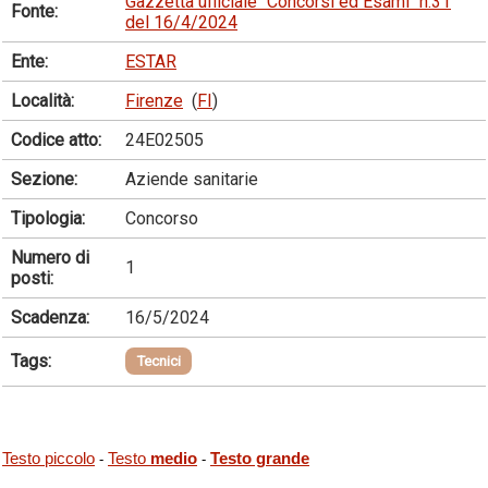
Gazzetta ufficiale "Concorsi ed Esami" n.31
Fonte:
del 16/4/2024
Ente:
ESTAR
Località:
Firenze
(
FI
)
Codice atto:
24E02505
Sezione:
Aziende sanitarie
Tipologia:
Concorso
Numero di
1
posti:
Scadenza:
16/5/2024
Tags:
Tecnici
Testo piccolo
Testo
medio
Testo grande
-
-