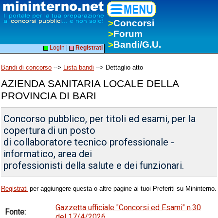
>
Concorsi
>
Forum
>
Bandi/G.U.
Login
|
Registrati
Bandi di concorso
-->
Lista bandi
--> Dettaglio atto
AZIENDA SANITARIA LOCALE DELLA
PROVINCIA DI BARI
Concorso pubblico, per titoli ed esami, per la
copertura di un posto
di collaboratore tecnico professionale -
informatico, area dei
professionisti della salute e dei funzionari.
Registrati
per aggiungere questa o altre pagine ai tuoi Preferiti su Mininterno.
Gazzetta ufficiale "Concorsi ed Esami" n.30
Fonte:
del 17/4/2026