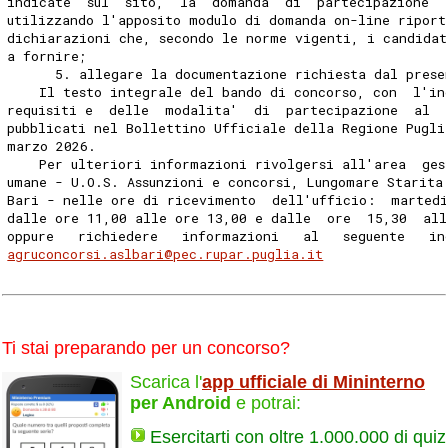
indicate  sul  sito,  la  domanda  di  partecipazione  
utilizzando l'apposito modulo di domanda on-line riport
dichiarazioni che, secondo le norme vigenti, i candidat
a fornire; 
      5. allegare la documentazione richiesta dal prese
    Il testo integrale del bando di concorso, con  l'in
requisiti e  delle  modalita'  di  partecipazione  al  
pubblicati nel Bollettino Ufficiale della Regione Pugli
marzo 2026. 
    Per ulteriori informazioni rivolgersi all'area  ges
umane - U.O.S. Assunzioni e concorsi, Lungomare Starita
Bari - nelle ore di ricevimento  dell'ufficio:  marted
dalle ore 11,00 alle ore 13,00 e dalle  ore  15,30  all
oppure   richiedere   informazioni   al   seguente   in
agruconcorsi.aslbari@pec.rupar.puglia.it
Ti stai preparando per un concorso?
Scarica l'
app ufficiale di Mininterno
per Android
e potrai:
Esercitarti con oltre 1.000.000 di quiz