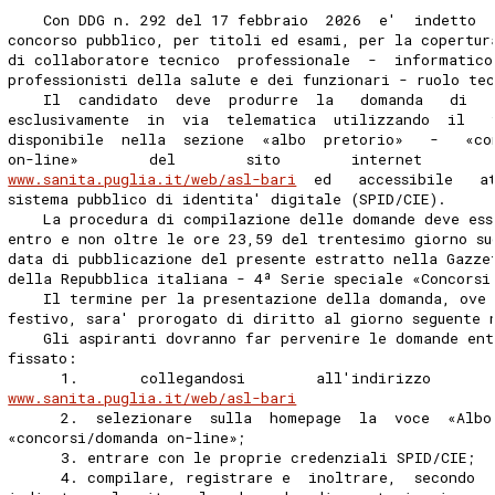
    Con DDG n. 292 del 17 febbraio  2026  e'  indetto  
concorso pubblico, per titoli ed esami, per la copertur
di collaboratore tecnico  professionale  -  informatico
professionisti della salute e dei funzionari - ruolo te
    Il  candidato  deve  produrre  la   domanda   di   
esclusivamente  in  via  telematica  utilizzando  il   
disponibile  nella  sezione  «albo  pretorio»   -   «co
on-line»        del        sito        internet        
www.sanita.puglia.it/web/asl-bari
  ed   accessibile   a
sistema pubblico di identita' digitale (SPID/CIE). 
    La procedura di compilazione delle domande deve ess
entro e non oltre le ore 23,59 del trentesimo giorno su
data di pubblicazione del presente estratto nella Gazze
della Repubblica italiana - 4ª Serie speciale «Concorsi
    Il termine per la presentazione della domanda, ove
festivo, sara' prorogato di diritto al giorno seguente 
    Gli aspiranti dovranno far pervenire le domande en
fissato: 
      1.       collegandosi        all'indirizzo       
www.sanita.puglia.it/web/asl-bari
      2.  selezionare  sulla  homepage  la  voce  «Albo
«concorsi/domanda on-line»; 
      3. entrare con le proprie credenziali SPID/CIE; 
      4. compilare, registrare e  inoltrare,  secondo  