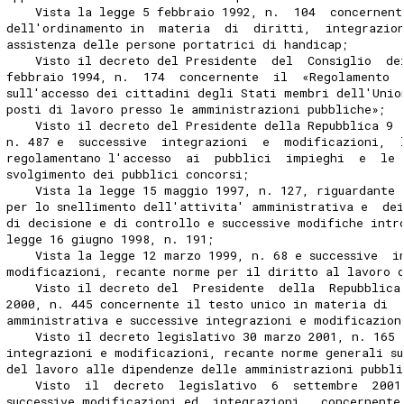
    Vista la legge 5 febbraio 1992, n.  104  concernent
dell'ordinamento in  materia  di  diritti,  integrazio
assistenza delle persone portatrici di handicap; 
    Visto il decreto del Presidente  del  Consiglio  de
febbraio 1994, n.  174  concernente  il  «Regolamento 
sull'accesso dei cittadini degli Stati membri dell'Unio
posti di lavoro presso le amministrazioni pubbliche»; 
    Visto il decreto del Presidente della Repubblica 9 
n. 487 e  successive  integrazioni  e  modificazioni,  
regolamentano l'accesso  ai  pubblici  impieghi  e  le 
svolgimento dei pubblici concorsi; 
    Vista la legge 15 maggio 1997, n. 127, riguardante 
per lo snellimento dell'attivita' amministrativa e  de
di decisione e di controllo e successive modifiche intr
legge 16 giugno 1998, n. 191; 
    Vista la legge 12 marzo 1999, n. 68 e successive  i
modificazioni, recante norme per il diritto al lavoro 
    Visto il decreto del  Presidente  della  Repubblica
2000, n. 445 concernente il testo unico in materia di  
amministrativa e successive integrazioni e modificazion
    Visto il decreto legislativo 30 marzo 2001, n. 165 
integrazioni e modificazioni, recante norme generali s
del lavoro alle dipendenze delle amministrazioni pubbli
    Visto  il  decreto  legislativo  6  settembre  2001
successive modificazioni ed  integrazioni,  concernente