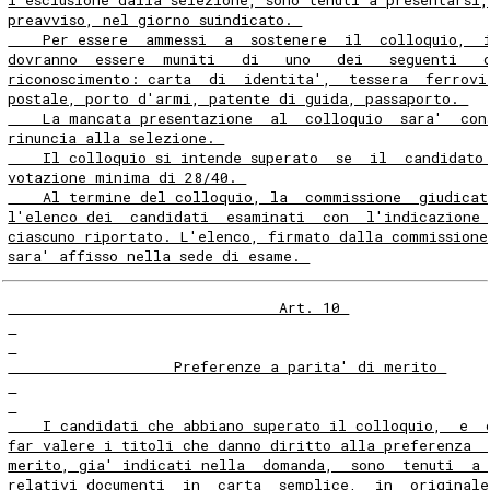
preavviso, nel giorno suindicato. 
    Per essere  ammessi  a  sostenere  il  colloquio,  
dovranno  essere  muniti   di   uno   dei   seguenti   
riconoscimento: carta  di  identita',  tessera  ferrovi
postale, porto d'armi, patente di guida, passaporto. 
    La mancata presentazione  al  colloquio  sara'  con
rinuncia alla selezione. 
    Il colloquio si intende superato  se  il  candidato
votazione minima di 28/40. 
    Al termine del colloquio, la  commissione  giudicat
l'elenco dei  candidati  esaminati  con  l'indicazione 
ciascuno riportato. L'elenco, firmato dalla commissione
sara' affisso nella sede di esame. 
                               Art. 10 
                   Preferenze a parita' di merito 
    I candidati che abbiano superato il colloquio,  e  
far valere i titoli che danno diritto alla preferenza  
merito, gia' indicati nella  domanda,  sono  tenuti  a 
relativi documenti  in  carta  semplice,  in  originale