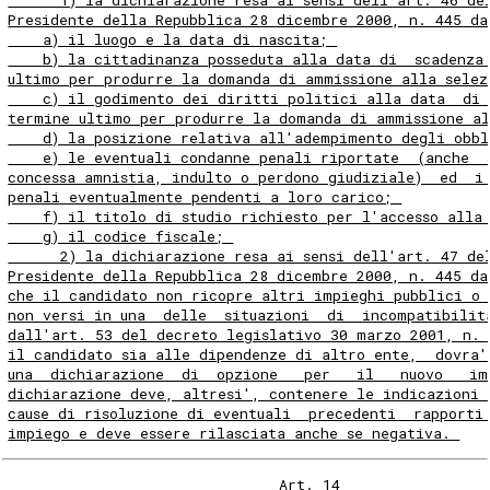
      1) la dichiarazione resa ai sensi dell'art. 46 de
Presidente della Repubblica 28 dicembre 2000, n. 445 da
    a) il luogo e la data di nascita; 
    b) la cittadinanza posseduta alla data di  scadenza
ultimo per produrre la domanda di ammissione alla selez
    c) il godimento dei diritti politici alla data  di 
termine ultimo per produrre la domanda di ammissione al
    d) la posizione relativa all'adempimento degli obb
    e) le eventuali condanne penali riportate  (anche  
concessa amnistia, indulto o perdono giudiziale)  ed  i
penali eventualmente pendenti a loro carico; 
    f) il titolo di studio richiesto per l'accesso alla
    g) il codice fiscale; 
      2) la dichiarazione resa ai sensi dell'art. 47 de
Presidente della Repubblica 28 dicembre 2000, n. 445 da
che il candidato non ricopre altri impieghi pubblici o 
non versi in una  delle  situazioni  di  incompatibilit
dall'art. 53 del decreto legislativo 30 marzo 2001, n. 
il candidato sia alle dipendenze di altro ente,  dovra'
una  dichiarazione  di  opzione   per   il   nuovo   im
dichiarazione deve, altresi', contenere le indicazioni 
cause di risoluzione di eventuali  precedenti  rapporti
impiego e deve essere rilasciata anche se negativa. 
                               Art. 14 