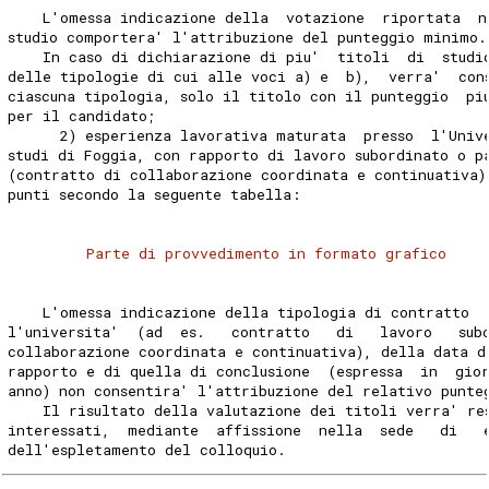
    L'omessa indicazione della  votazione  riportata  n
studio comportera' l'attribuzione del punteggio minimo.
    In caso di dichiarazione di piu'  titoli  di  studi
delle tipologie di cui alle voci a) e  b),  verra'  con
ciascuna tipologia, solo il titolo con il punteggio  pi
per il candidato; 
      2) esperienza lavorativa maturata  presso  l'Univ
studi di Foggia, con rapporto di lavoro subordinato o p
(contratto di collaborazione coordinata e continuativa)
punti secondo la seguente tabella: 
Parte di provvedimento in formato grafico
    L'omessa indicazione della tipologia di contratto  
l'universita'  (ad  es.   contratto   di   lavoro   sub
collaborazione coordinata e continuativa), della data d
rapporto e di quella di conclusione  (espressa  in  gio
anno) non consentira' l'attribuzione del relativo punte
    Il risultato della valutazione dei titoli verra' re
interessati,  mediante  affissione  nella  sede   di   
dell'espletamento del colloquio. 