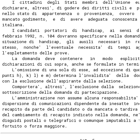
    I  cittadini  degli  Stati  membri  dell'Unione  e
dichiarare, altresi', di godere dei diritti civili e  p
nello stato di  appartenenza  o  provenienza,  ovvero  
mancato godimento,  e  di  avere  adeguata  conoscenza 
italiana. 
    I candidati  portatori  di  handicap,  ai  sensi  d
febbraio 1992, n. 104 dovranno specificare nella domand
situazione di  handicap,  gli  ausili  necessari  in  r
stesso,  nonche'  l'eventuale  necessita'  di  tempi  a
l'espletamento delle prove. 
    La  domanda  deve  contenere   in   modo   esplicit
dichiarazioni di cui sopra, anche se formulate in termi
    L'omissione di una sola di esse, ad eccezione di qu
punti h), k) l) e m) determina l'invalidita'  della  do
con la esclusione dell'aspirante dalla selezione. 
    Comportera', altresi', l'esclusione dalla  selezion
sottoscrizione della domanda di partecipazione. 
    L'amministrazione non assume alcuna responsabilita'
dispersione di comunicazioni dipendente da inesatte  in
recapito da parte del candidato o da mancata o tardiva
del cambiamento di recapito indicato nella domanda, ne
disguidi postali o telegrafici o comunque imputabili a 
fortuito o forza maggiore. 