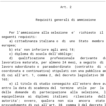
                               Art. 2 
                  Requisiti generali di ammissione 
    Per l'ammissione alla selezione  e'  richiesto  il 
seguenti requisiti: 
    a) cittadinanza italiana o  di  uno  Stato  membro 
europea; 
    b) eta' non inferiore agli anni 18; 
    c) diploma di scuola dell'obbligo; 
    d)   qualificazione   professionale   derivante   d
lavorativa maturata, per almeno 24 mesi, a seguito  di 
lavoro subordinato o  parasubordinato  (contratto  di  
coordinata e continuativa) stipulati con una pubblica a
di cui all'art. 1, comma 2, del decreto legislativo 30
165; 
    e) il titolo di studio conseguito all'estero deve a
entro la data di scadenza del  termine  utile  per  la 
delle  domande  di  partecipazione  alla  selezione,  l
equipollenza  ai  diplomi  italiani   rilasciata   dall
autorita';  ovvero,  qualora  non  sia   ancora   stato
provvedimento di cui all'art. 38, comma 3 del decreto 