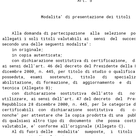
                               Art. 5 
                Modalita' di presentazione dei titoli 
    Alla domanda di partecipazione  alla  selezione  po
allegati i soli titoli valutabili ai  sensi  del  succe
secondo una delle seguenti modalita': 
    in originale; 
    in copia autenticata; 
    con dichiarazione sostitutiva di certificazione,  d
ai sensi dell'art. 46 del decreto del Presidente della 
dicembre 2000, n. 445, per titolo di studio o qualifica
posseduta,  esami   sostenuti,   titolo   di   speciali
abilitazione, di formazione, di  aggiornamento  e  di 
tecnica (Allegato B); 
    con  dichiarazione  sostitutiva  dell'atto  di   no
utilizzare, ai sensi dell'art. 47 del decreto  del  Pre
Repubblica 28 dicembre 2000, n. 445, per le categorie d
certificabili  con  dichiarazione  sostitutiva   di   c
nonche' per attestare che la copia prodotta di una  pub
di qualsiasi altro tipo di  documento  che  possa  cost
valutabile, e' conforme all'originale (Allegato C). 
    Al di fuori delle  modalita'  sueposte,  i  titoli 