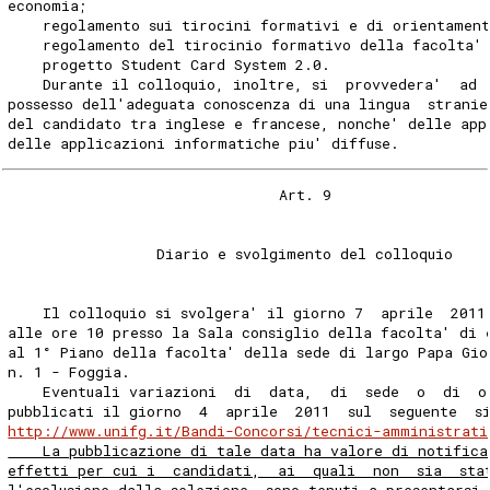
economia; 
    regolamento sui tirocini formativi e di orientamen
    regolamento del tirocinio formativo della facolta'
    progetto Student Card System 2.0. 
    Durante il colloquio, inoltre, si  provvedera'  ad 
possesso dell'adeguata conoscenza di una lingua  stranie
del candidato tra inglese e francese, nonche' delle app
delle applicazioni informatiche piu' diffuse. 
                               Art. 9 
                 Diario e svolgimento del colloquio 
    Il colloquio si svolgera' il giorno 7  aprile  2011
alle ore 10 presso la Sala consiglio della facolta' di 
al 1° Piano della facolta' della sede di largo Papa Gio
n. 1 - Foggia. 
    Eventuali variazioni  di  data,  di  sede  o  di  o
pubblicati il giorno  4  aprile  2011  sul  seguente  s
http://www.unifg.it/Bandi-Concorsi/tecnici-amministrati
    La pubblicazione di tale data ha valore di notifica
effetti per cui i  candidati,  ai  quali  non  sia  sta
l'esclusione dalla selezione, sono tenuti a presentarsi,