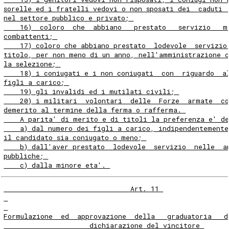
sorelle ed i fratelli vedovi o non sposati dei  caduti 
nel settore pubblico e privato; 
    16)  coloro  che  abbiano   prestato   servizio   m
combattenti; 
    17) coloro che abbiano prestato  lodevole  servizio
titolo, per non meno di un anno, nell'amministrazione 
la selezione; 
    18) i coniugati e i non coniugati  con  riguardo  a
figli a carico; 
    19) gli invalidi ed i mutilati civili; 
    20) i militari  volontari  delle  Forze  armate  co
demerito al termine della ferma o rafferma. 
    A parita' di merito e di titoli la preferenza e' d
    a) dal numero dei figli a carico, indipendentemente
il candidato sia coniugato o meno; 
    b) dall'aver prestato  lodevole  servizio  nelle  a
pubbliche; 
    c) dalla minore eta'. 
                               Art. 11 
Formulazione  ed  approvazione  della   graduatoria   d
                     dichiarazione del vincitore 