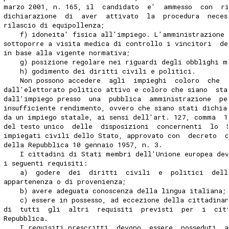
marzo 2001, n. 165, il  candidato  e'  ammesso  con  ri
dichiarazione  di  aver  attivato  la  procedura  neces
rilascio di equipollenza; 
    f) idoneita' fisica all'impiego. L'amministrazione 
sottoporre a visita medica di controllo i vincitori  de
in base alla vigente normativa; 
    g) posizione regolare nei riguardi degli obblighi m
    h) godimento dei diritti civili e politici. 
    Non possono accedere  agli  impieghi  coloro  che  
dall'elettorato politico attivo e coloro che siano  sta
dall'impiego presso  una  pubblica  amministrazione  pe
insufficiente rendimento, ovvero che siano stati dichia
da un impiego statale, ai sensi dell'art. 127, comma  1
del testo unico  delle  disposizioni  concernenti  lo  
impiegati civili dello Stato, approvato con  decreto  d
della Repubblica 10 gennaio 1957, n. 3. 
    I cittadini di Stati membri dell'Unione europea dev
i seguenti requisiti: 
    a)  godere  dei  diritti  civili  e  politici  dell
appartenenza o di provenienza; 
    b) avere adeguata conoscenza della lingua italiana;
    c) essere in possesso, ad eccezione della cittadina
di  tutti  gli  altri  requisiti  previsti  per  i  cit
Repubblica. 
    I requisiti prescritti  devono  essere  posseduti  