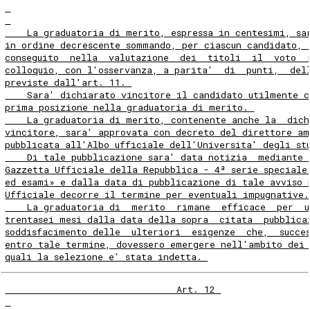
    La graduatoria di merito, espressa in centesimi, sa
in ordine decrescente sommando, per ciascun candidato, 
conseguito  nella  valutazione  dei  titoli  il  voto  
colloquio, con l'osservanza, a parita'  di  punti,  del
previste dall'art. 11. 
    Sara' dichiarato vincitore il candidato utilmente c
prima posizione nella graduatoria di merito. 
    La graduatoria di merito, contenente anche la  dich
vincitore, sara' approvata con decreto del direttore am
pubblicata all'Albo ufficiale dell'Universita' degli st
    Di tale pubblicazione sara' data notizia  mediante 
Gazzetta Ufficiale della Repubblica - 4ª serie speciale
ed esami» e dalla data di pubblicazione di tale avviso 
Ufficiale decorre il termine per eventuali impugnative.
    La graduatoria di  merito  rimane  efficace  per  
trentasei mesi dalla data della sopra  citata  pubblica
soddisfacimento delle  ulteriori  esigenze  che,  succe
entro tale termine, dovessero emergere nell'ambito dei
quali la selezione e' stata indetta. 
                               Art. 12 