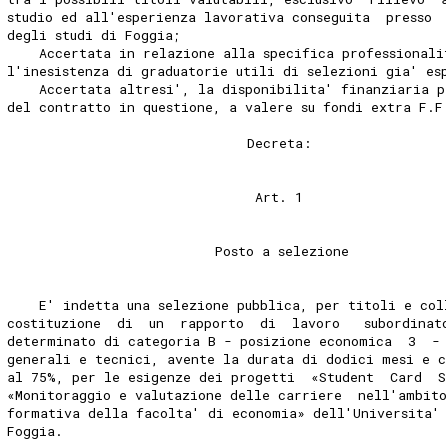
studio ed all'esperienza lavorativa conseguita  presso 
degli studi di Foggia; 
    Accertata in relazione alla specifica professionali
l'inesistenza di graduatorie utili di selezioni gia' es
    Accertata altresi', la disponibilita' finanziaria p
del contratto in questione, a valere su fondi extra F.F
                              Decreta: 
                               Art. 1 
                          Posto a selezione 
    E' indetta una selezione pubblica, per titoli e col
costituzione  di  un  rapporto  di  lavoro   subordinat
determinato di categoria B - posizione economica  3  - 
generali e tecnici, avente la durata di dodici mesi e c
al 75%, per le esigenze dei progetti  «Student  Card  S
«Monitoraggio e valutazione delle carriere  nell'ambito
formativa della facolta' di economia» dell'Universita' 
Foggia. 