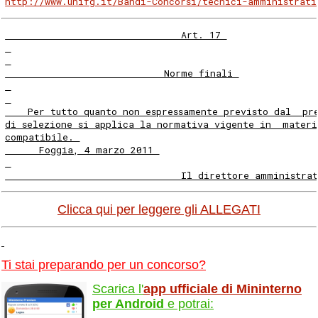
http://www.unifg.it/Bandi-Concorsi/tecnici-amministrati
                               Art. 17 
                            Norme finali 
    Per tutto quanto non espressamente previsto dal  pr
di selezione si applica la normativa vigente in  materi
compatibile. 
      Foggia, 4 marzo 2011 
                               Il direttore amministrat
Clicca qui per leggere gli ALLEGATI
Ti stai preparando per un concorso?
Scarica l'
app ufficiale di Mininterno
per Android
e potrai: