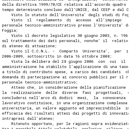
della direttiva 1999/70/CE relativa all'accordo quadro 
tempo determinato concluso dall'UNICE, dal CEEP e dal C
    Visto lo statuto dell'Universita' degli studi di Fo
    Visto  il  regolamento  di  accesso  all'impiego   
personale tecnico-amministrativo presso l'Universita' d
Foggia; 
    Visto il decreto legislativo 30 giugno 2003, n. 196
sul trattamento dei dati personali, nonche' il  relativ
di ateneo di attuazione; 
    Visto il C.C.N.L. -  Comparto  Universita',  per  i
2006-2009, sottoscritto in data 16 ottobre 2008; 
    Vista la delibera del 28 giugno 2006  con  cui  il 
amministrazione ha stabilito l'applicazione di una tass
a titolo di contributo spese, a carico dei candidati  c
domanda di partecipazione ai concorsi pubblici per il r
personale tecnico-amministrativo; 
    Atteso che, in considerazione della pianificazione 
la  realizzazione  delle  diverse  fasi  progettuali,  
concludersi nell'arco di dodici  mesi,  la  conoscenza 
lavorativo costituisce, in una organizzazione complessa
universitaria, un valore aggiunto ed imprescindibile  i
efficacia dei risultati attesi dai progetti di innovazi
intrapresi dall'ateneo; 
    Ritenuto opportuno, per le ragioni sopra evidenziat
tra i possibili titoli valutabili, esclusivo  rilievo  