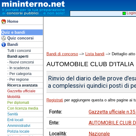
Login
Home
Quiz e bandi
Quiz concorsi
Bandi
Tutti i concorsi
Bandi di concorso
-->
Lista bandi
--> Dettaglio atto
Bandi aperti
- Nuovi concorsi
AUTOMOBILE CLUB D'ITALIA
- In scadenza
- Per categoria
Rinvio del diario delle prove d'e
- Per regione
a complessivi quindici posti di pe
Ricerca avanzata
Gazzetta ufficiale
Mobilità
Registrati
per aggiungere questa o altre pagine ai tu
Per diplomati
Con licenza media
Fonte:
Gazzetta ufficiale n.3
Sanità
Enti locali
Ente:
AUTOMOBILE CLUB D'
Amministrativi
Polizia locale
Località:
Nazionale