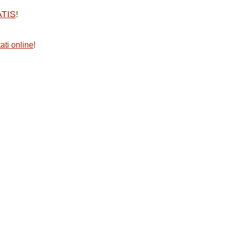
ATIS
!
ati online
!