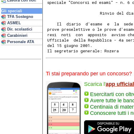
Lavora con noi!
speciale "Concorsi ed esami" - n. 6 
Gli speciali
                      Rinvio del dia
TFA Sostegno
ASMEL
    Il  diario  d'esame  e  la  sede
prove preselettive o le prove d'esam
Dir. scolastici
resi  noti  con  apposito  avviso ch
Carabinieri
Ufficiale  della Repubblica - 4a ser
Personale ATA
del 15 giugno 2001.
Il segretario generale: Rozera
Ti stai preparando per un concorso?
Scarica l'
app ufficia
Esercitarti con olt
Avere tutte le ban
Centinaia di materi
Conoscere tutti i 