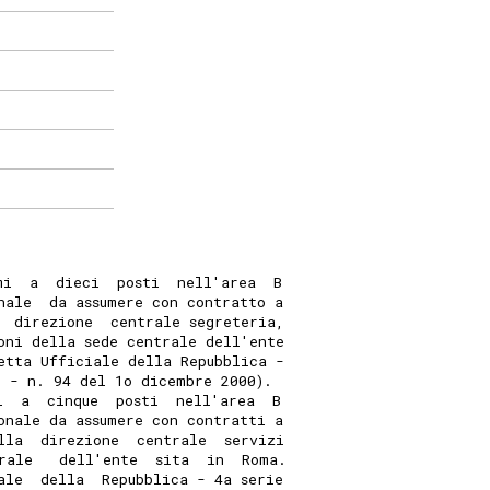
mi  a  dieci  posti  nell'area  B
nale  da assumere con contratto a
  direzione  centrale segreteria,
oni della sede centrale dell'ente
etta Ufficiale della Repubblica -
" - n. 94 del 1o dicembre 2000).
i  a  cinque  posti  nell'area  B
onale da assumere con contratti a
lla  direzione  centrale  servizi
rale   dell'ente  sita  in  Roma.
ale  della  Repubblica - 4a serie