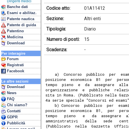
Dirigenti medici
Banche dati
Codice atto:
01A11412
Esami e abilitaz.
Sezione:
Altri enti
Patente nautica
Patente di guida
Tipologia:
Diario
Patentino
Medicina
Numero di posti:
15
Download
Scadenza:
-
Per interagire
Forum
Registrati
Facebook
    a)  Concorso  pubblico  per  esa
posizione  economica  B1  per  perso
Le altre sezioni
tempo  pieno  e  da  assegnare  alla
Download
organizzazione  e  pubbliche  relazi
News
sita in Roma. (Pubblicato nella Gazz
FAQ
4a serie speciale "Concorsi ed esami
Chi siamo?
    b) Concorso  pubblico  per  esam
posizione  economica  B1,  per  pers
Contatti
tempo   pieno   e   da  assegnare  a
GDPR
amministrativi   della   sede   cent
Pubblicità
(Pubblicato  nella  Gazzetta  Uffici