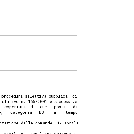
 procedura selettiva pubblica  di
islativo n. 165/2001 e successive
  copertura  di  due   posti   di
o,   categoria   B3,   a    tempo
ntazione delle domande: 12 aprile
i mobilita', con l'indicazione di