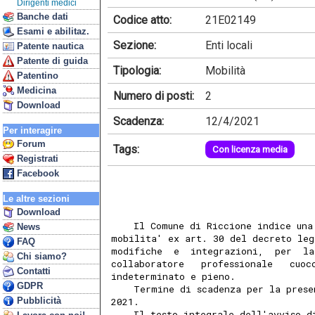
Dirigenti medici
Banche dati
Codice atto:
21E02149
Esami e abilitaz.
Sezione:
Enti locali
Patente nautica
Patente di guida
Tipologia:
Mobilità
Patentino
Medicina
Numero di posti:
2
Download
Scadenza:
12/4/2021
Per interagire
Forum
Tags:
Con licenza media
Registrati
Facebook
Le altre sezioni
Download
    Il Comune di Riccione indice una
News
mobilita' ex art. 30 del decreto leg
FAQ
modifiche  e  integrazioni,  per  la
Chi siamo?
collaboratore   professionale   cuoc
Contatti
indeterminato e pieno. 
GDPR
    Termine di scadenza per la prese
Pubblicità
2021. 
    Il testo integrale dell'avviso d