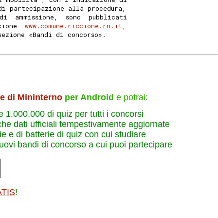
di partecipazione alla procedura,
di  ammissione,  sono  pubblicati
cione  
www.comune.riccione.rn.it,
sezione «Bandi di concorso». 
le di Mininterno
per Android
e potrai:
re 1.000.000 di quiz per tutti i concorsi
che dati ufficiali tempestivamente aggiornate
e e di batterie di quiz con cui studiare
nuovi bandi di concorso a cui puoi partecipare
ATIS
!