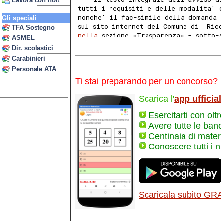
Lavora con noi!
tutti i requisiti e delle modalita' 
nonche' il fac-simile della domanda 
Gli speciali
sul sito internet del Comune di  Ric
TFA Sostegno
nella
 sezione «Trasparenza» - sotto-
ASMEL
Dir. scolastici
Carabinieri
Personale ATA
Ti stai preparando per un concorso?
Scarica l'
app ufficia
Esercitarti con olt
Avere tutte le ban
Centinaia di materi
Conoscere tutti i 
Scaricala subito GR