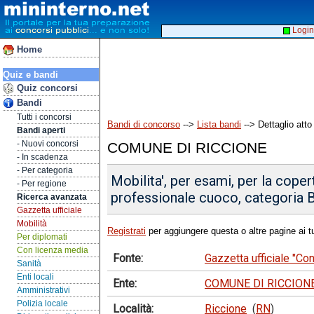
Login
Home
Quiz e bandi
Quiz concorsi
Bandi
Tutti i concorsi
Bandi di concorso
-->
Lista bandi
--> Dettaglio atto
Bandi aperti
- Nuovi concorsi
COMUNE DI RICCIONE
- In scadenza
- Per categoria
Mobilita', per esami, per la coper
- Per regione
professionale cuoco, categoria B
Ricerca avanzata
Gazzetta ufficiale
Mobilità
Registrati
per aggiungere questa o altre pagine ai tu
Per diplomati
Con licenza media
Fonte:
Gazzetta ufficiale "C
Sanità
Enti locali
Ente:
COMUNE DI RICCION
Amministrativi
Polizia locale
Località:
Riccione
(
RN
)