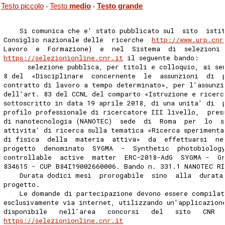
Testo piccolo
Testo
medio
Testo grande
-
-
    Si comunica che e' stato pubblicato sul  sito  isti
Consiglio nazionale delle  ricerche  
http://www.urp.cnr
Lavoro  e  Formazione)  e  nel  Sistema  di  selezioni 
https://selezionionline.cnr.it
 il seguente bando: 
      selezione pubblica, per titoli e colloquio, ai se
8 del  «Disciplinare  concernente  le  assunzioni  di  
contratto di lavoro a tempo determinato», per l'assunzi
dell'art. 83 del CCNL del comparto «Istruzione e ricerc
sottoscritto in data 19 aprile 2018, di una unita' di  
profilo professionale di ricercatore III livello,  pres
di nanotecnologia (NANOTEC)  sede  di  Roma  per  lo  s
attivita' di ricerca sulla tematica «Ricerca sperimenta
di fisica  della  materia  attiva»  da  effettuarsi  ne
progetto  denominato  SYGMA  -  Synthetic  photobiolog
controllable  active  matter  ERC-2018-AdG  SYGMA -  G
834615 - CUP B84I19002660006. Bando n. 331.1 NANOTEC R
    Durata dodici mesi  prorogabile  sino  alla  durata
progetto. 
    Le domande di partecipazione devono essere compilat
esclusivamente via internet, utilizzando un'applicazion
disponibile   nell'area   concorsi   del   sito   CNR  
https://selezionionline.cnr.it