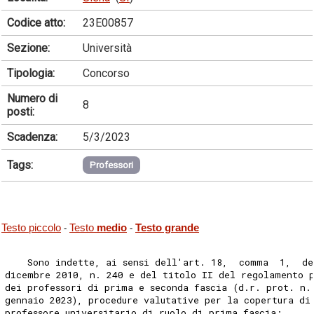
Codice atto:
23E00857
Sezione:
Università
Tipologia:
Concorso
Numero di
8
posti:
Scadenza:
5/3/2023
Tags:
Professori
Testo piccolo
Testo
medio
Testo grande
-
-
    Sono indette, ai sensi dell'art. 18,  comma  1,  de
dicembre 2010, n. 240 e del titolo II del regolamento 
dei professori di prima e seconda fascia (d.r. prot. n.
gennaio 2023), procedure valutative per la copertura di
professore universitario di ruolo di prima fascia: 