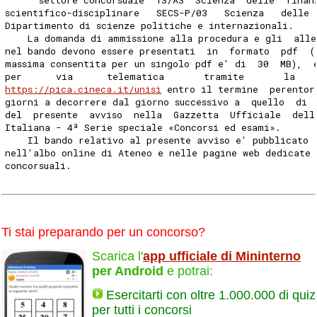
scientifico-disciplinare   SECS-P/03   Scienza   delle 
Dipartimento di scienze politiche e internazionali. 
    La domanda di ammissione alla procedura e gli  alle
nel bando devono essere presentati  in  formato  pdf  (
massima consentita per un singolo pdf e' di  30  MB),  
per      via      telematica       tramite       la   
https://pica.cineca.it/unisi
 entro il termine  perentor
giorni a decorrere dal giorno successivo a  quello  di 
del  presente  avviso  nella  Gazzetta  Ufficiale  dell
Italiana - 4ª Serie speciale «Concorsi ed esami». 
    Il bando relativo al presente avviso e' pubblicato 
nell'albo online di Ateneo e nelle pagine web dedicate 
concorsuali. 
Ti stai preparando per un concorso?
Scarica l'
app ufficiale di Mininterno
per Android
e potrai:
Esercitarti con oltre 1.000.000 di quiz
per tutti i concorsi