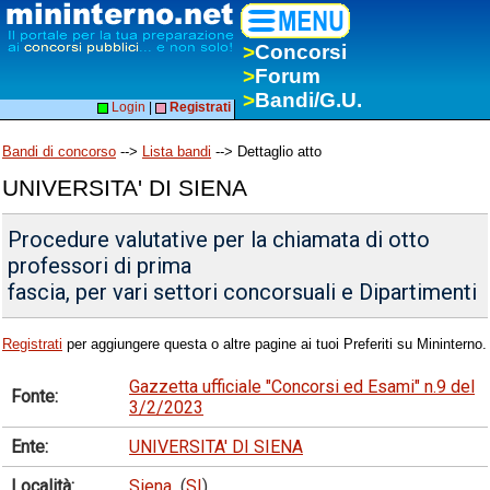
>
Concorsi
>
Forum
>
Bandi/G.U.
Login
|
Registrati
Bandi di concorso
-->
Lista bandi
--> Dettaglio atto
UNIVERSITA' DI SIENA
Procedure valutative per la chiamata di otto
professori di prima
fascia, per vari settori concorsuali e Dipartimenti
Registrati
per aggiungere questa o altre pagine ai tuoi Preferiti su Mininterno.
Gazzetta ufficiale "Concorsi ed Esami" n.9 del
Fonte:
3/2/2023
Ente:
UNIVERSITA' DI SIENA
Località:
Siena
(
SI
)