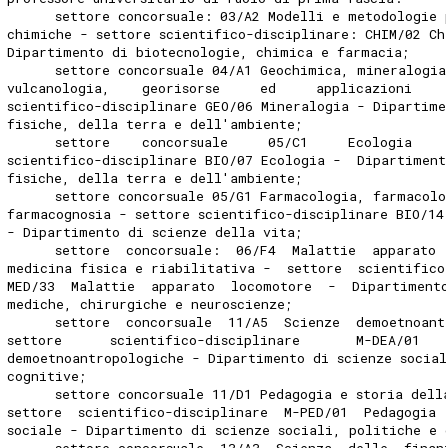
      settore concorsuale: 03/A2 Modelli e metodologie 
chimiche - settore scientifico-disciplinare: CHIM/02 Ch
Dipartimento di biotecnologie, chimica e farmacia; 
      settore concorsuale 04/A1 Geochimica, mineralogia
vulcanologia,    georisorse     ed     applicazioni    
scientifico-disciplinare GEO/06 Mineralogia - Dipartime
fisiche, della terra e dell'ambiente; 
      settore    concorsuale     05/C1     Ecologia    
scientifico-disciplinare BIO/07 Ecologia -  Dipartiment
fisiche, della terra e dell'ambiente; 
      settore concorsuale 05/G1 Farmacologia, farmacolo
farmacognosia - settore scientifico-disciplinare BIO/14
- Dipartimento di scienze della vita; 
      settore  concorsuale:  06/F4  Malattie  apparato 
medicina fisica e riabilitativa -  settore  scientifico
MED/33  Malattie  apparato  locomotore  -  Dipartiment
mediche, chirurgiche e neuroscienze; 
      settore  concorsuale  11/A5  Scienze  demoetnoant
settore      scientifico-disciplinare       M-DEA/01   
demoetnoantropologiche - Dipartimento di scienze social
cognitive; 
      settore concorsuale 11/D1 Pedagogia e storia dell
settore  scientifico-disciplinare  M-PED/01  Pedagogia 
sociale - Dipartimento di scienze sociali, politiche e 
      settore concorsuale  13/A3  Scienza  delle  finan