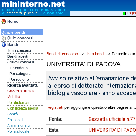
Login
Home
Quiz e bandi
Quiz concorsi
Bandi
Tutti i concorsi
Bandi di concorso
-->
Lista bandi
--> Dettaglio atto
Bandi aperti
- Nuovi concorsi
UNIVERSITA' DI PADOVA
- In scadenza
- Per categoria
Avviso relativo all'emanazione d
- Per regione
al corso di dottorato internazion
Ricerca avanzata
Gazzetta ufficiale
biologia vascolare - anno accad
Mobilità
Per diplomati
Registrati
per aggiungere questa o altre pagine ai tu
Con licenza media
Sanità
Fonte:
Gazzetta ufficiale n.7
Enti locali
Amministrativi
Ente:
UNIVERSITA' DI PAD
Polizia locale