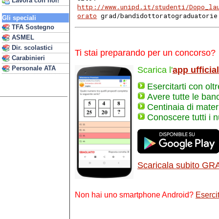
Lavora con noi!
http://www.unipd.it/studenti/Dopo_la
orato
 grad/bandidottoratograduatorie
Gli speciali
TFA Sostegno
ASMEL
Dir. scolastici
Ti stai preparando per un concorso?
Carabinieri
Personale ATA
Scarica l'
app ufficia
Esercitarti con olt
Avere tutte le ban
Centinaia di materi
Conoscere tutti i 
Scaricala subito GR
Non hai uno smartphone Android?
Esercit