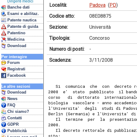
Dirigenti medici
Località:
Padova
(
PD
)
Banche dati
Esami e abilitaz.
Codice atto:
08E08875
Patente nautica
Sezione:
Università
Patente di guida
Patentino
Tipologia:
Concorso
Medicina
Download
Numero di posti:
-
Per interagire
Scadenza:
3/11/2008
Forum
Registrati
Facebook
   Si  comunica  che  con  decreto r
Le altre sezioni
2008  e'  stato  pubblicato  il band
Download
corso   di  dottorato  internazional
News
biologia  vascolare - anno accademic
FAQ
l'Universita'  degli  studi di Padov
Chi siamo?
Berlin (Germania) e l'Universita' di
Contatti
   Il  termine  per  la  presentazio
GDPR
2008.
   Il decreto rettorale di pubblicaz
Pubblicità
sito: