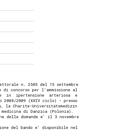
ettorale n. 2505 del 15 settembre
o di concorso per l'ammissione al
e  in  ipertensione  arteriosa  e
o 2008/2009 (XXIV ciclo) - presso
a, la Charite-Universitätsmedizin
 medicina di Danzica (Polonia).
ne delle domande e' il 3 novembre
ione del bando e' disponibile nel