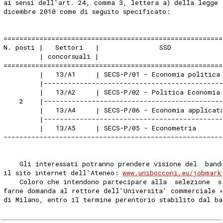
ai sensi dell'art. 24, comma 3, lettera a) della legge 
dicembre 2010 come di seguito specificato: 
=======================================================
N. posti |   Settori   |               SSD            
         | concorsuali |                              
=======================================================
         |   13/A1     | SECS-P/01 - Economia politica
         |--------------------------------------------
         |   13/A2     | SECS-P/02 - Politica Economia
    2    |--------------------------------------------
         |   13/A4     | SECS-P/06 - Economia applicat
         |--------------------------------------------
         |   13/A5     | SECS-P/05 - Econometria      
-------------------------------------------------------
    Gli interessati potranno prendere visione del  band
il sito internet dell'Ateneo: 
www.unibocconi.eu/jobmark
    Coloro che intendono partecipare alla  selezione  s
farne domanda al rettore dell'Universita' commerciale 
di Milano, entro il termine perentorio stabilito dal ba