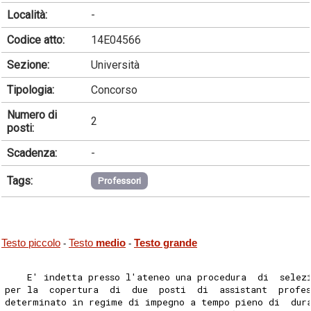
Località:
-
Codice atto:
14E04566
Sezione:
Università
Tipologia:
Concorso
Numero di
2
posti:
Scadenza:
-
Tags:
Professori
Testo piccolo
Testo
medio
Testo grande
-
-
    E' indetta presso l'ateneo una procedura  di  selez
per la  copertura  di  due  posti  di  assistant  profe
determinato in regime di impegno a tempo pieno di  dur