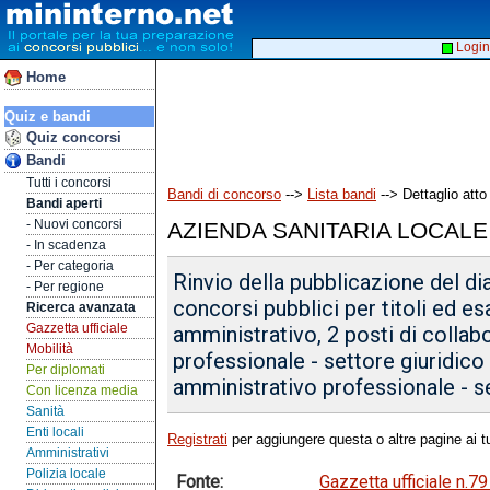
Login
Home
Quiz e bandi
Quiz concorsi
Bandi
Tutti i concorsi
Bandi di concorso
-->
Lista bandi
--> Dettaglio atto
Bandi aperti
- Nuovi concorsi
AZIENDA SANITARIA LOCALE 
- In scadenza
- Per categoria
Rinvio della pubblicazione del di
- Per regione
concorsi pubblici per titoli ed es
Ricerca avanzata
Gazzetta ufficiale
amministrativo, 2 posti di colla
Mobilità
professionale - settore giuridico
Per diplomati
amministrativo professionale - 
Con licenza media
Sanità
Enti locali
Registrati
per aggiungere questa o altre pagine ai tu
Amministrativi
Polizia locale
Fonte:
Gazzetta ufficiale n.