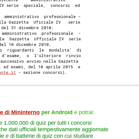
IV serie  speciale,  concorsi  ed
  amministrativo  professionale -
lla Gazzetta  Uficiale IV   serie
 del 31 dicembre 2010; 
 amministrativo  professionale  -
la  Gazzetta  Ufficiale IV  serie
del 10 dicembre 2010. 
i  riguardanti  le  modalita'  di
 d'esame,  o  l'ulteriore  rinvio
 successivo avviso nella Gazzetta
i ed esami, del 10 aprile 2015  e
onte.it
 - sezione concorsi). 
le di Mininterno
per Android
e potrai:
re 1.000.000 di quiz per tutti i concorsi
che dati ufficiali tempestivamente aggiornate
e e di batterie di quiz con cui studiare