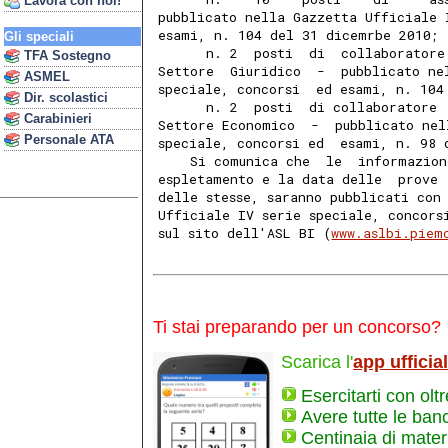
Lavora con noi!
pubblicato nella Gazzetta Ufficiale 
esami, n. 104 del 31 dicemrbe 2010; 
Gli speciali
      n. 2  posti  di  collaboratore
TFA Sostegno
Settore  Giuridico  -  pubblicato ne
ASMEL
speciale, concorsi  ed esami, n. 104
Dir. scolastici
      n. 2  posti  di collaboratore 
Carabinieri
Settore Economico  -  pubblicato nel
Personale ATA
speciale, concorsi ed  esami, n. 98 
    Si comunica che  le  informazion
espletamento e la data delle  prove 
delle stesse, saranno pubblicati con
Ufficiale IV serie speciale, concors
sul sito dell'ASL BI (
www.aslbi.piem
Ti stai preparando per un concorso?
Scarica l'
app ufficia
Esercitarti con olt
Avere tutte le ban
Centinaia di materi