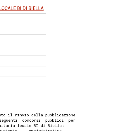
LOCALE BI DI BIELLA
sto il rinvio della pubblicazione
seguenti  concorsi  pubblici  per
nitaria locale BI di Biella: 
sistente     amministrativo     -