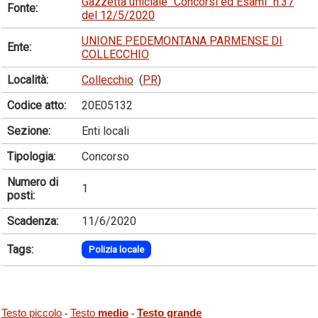
Gazzetta ufficiale "Concorsi ed Esami" n.37
Fonte:
del 12/5/2020
UNIONE PEDEMONTANA PARMENSE DI
Ente:
COLLECCHIO
Località:
Collecchio
(
PR
)
Codice atto:
20E05132
Sezione:
Enti locali
Tipologia:
Concorso
Numero di
1
posti:
Scadenza:
11/6/2020
Tags:
Polizia locale
Testo piccolo
Testo
medio
Testo grande
-
-