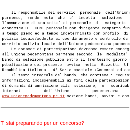
    Il responsabile del servizio  personale  dell'Union
parmense,  rende  noto  che  e'  indetta   selezione   
l'assunzione di una unita' di personale  di  categoria 
economica D1, CCNL personale non dirigente comparto fun
a tempo pieno ed a tempo indeterminato con profilo  di
polizia locale/addetto al coordinamento e controllo da 
servizio polizia locale dell'Unione pedemontana parmens
    Le domande di partecipazione dovranno essere conseg
all'Unione pedemontana parmense secondo  le  modalita'
bando di selezione pubblica entro il trentesimo giorno 
pubblicazione del presente  avviso  nella  Gazzetta  Uf
Repubblica italiana - 4ª Serie speciale «Concorsi ed es
    Il testo integrale del bando, che contiene i requis
informazioni indispensabili ai fini della partecipazion
di domanda di ammissione alla  selezione,  e'  scaricab
internet          dell'Unione          pedemontana    
www.unionepedemontana.pr.it
 sezione bandi, avvisi e con
Ti stai preparando per un concorso?