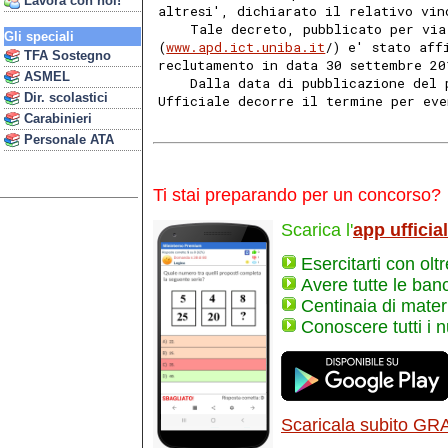
Lavora con noi!
altresi', dichiarato il relativo vin
    Tale decreto, pubblicato per via
Gli speciali
(
www.apd.ict.uniba.it
/) e' stato aff
TFA Sostegno
reclutamento in data 30 settembre 20
ASMEL
    Dalla data di pubblicazione del 
Dir. scolastici
Ufficiale decorre il termine per eve
Carabinieri
Personale ATA
Ti stai preparando per un concorso?
Scarica l'
app ufficia
Esercitarti con olt
Avere tutte le ban
Centinaia di materi
Conoscere tutti i 
Scaricala subito GR