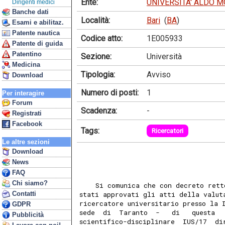
Ente:
UNIVERSITA' ALDO M
Dirigenti medici
Banche dati
Località:
Bari
(
BA
)
Esami e abilitaz.
Patente nautica
Codice atto:
1E005933
Patente di guida
Patentino
Sezione:
Università
Medicina
Tipologia:
Avviso
Download
Numero di posti:
1
Per interagire
Forum
Scadenza:
-
Registrati
Facebook
Tags:
Ricercatori
Le altre sezioni
Download
News
FAQ
Chi siamo?
    Si comunica che con decreto rett
Contatti
stati approvati gli atti della valut
ricercatore universitario presso la 
GDPR
sede  di  Taranto  -   di   questa  
Pubblicità
scientifico-disciplinare  IUS/17  di