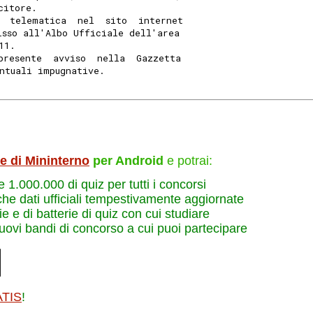
citore. 
  telematica  nel  sito  internet
isso all'Albo Ufficiale dell'area
11. 
presente  avviso  nella  Gazzetta
ntuali impugnative. 
le di Mininterno
per Android
e potrai:
re 1.000.000 di quiz per tutti i concorsi
che dati ufficiali tempestivamente aggiornate
e e di batterie di quiz con cui studiare
nuovi bandi di concorso a cui puoi partecipare
ATIS
!