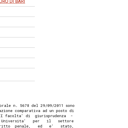
ORO DI BARI
orale n. 5678 del 29/09/2011 sono
azione comparativa ad un posto di
II facolta' di  giurisprudenza  -
 Universita'   per   il   settore
ritto  penale,   ed   e'   stato,