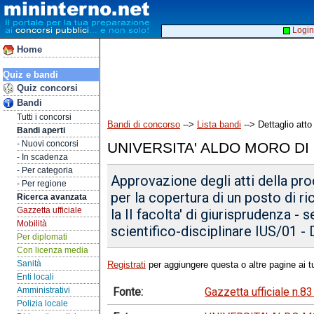
Login
Home
Quiz e bandi
Quiz concorsi
Bandi
Tutti i concorsi
Bandi di concorso
-->
Lista bandi
--> Dettaglio atto
Bandi aperti
- Nuovi concorsi
UNIVERSITA' ALDO MORO DI
- In scadenza
- Per categoria
Approvazione degli atti della pr
- Per regione
per la copertura di un posto di ri
Ricerca avanzata
Gazzetta ufficiale
la II facolta' di giurisprudenza - 
Mobilità
scientifico-disciplinare IUS/01 - D
Per diplomati
Con licenza media
Sanità
Registrati
per aggiungere questa o altre pagine ai tu
Enti locali
Fonte:
Gazzetta ufficiale n.
Amministrativi
Polizia locale