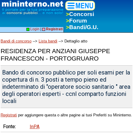
>
Concorsi
>
Forum
>
Bandi/G.U.
Login
|
Registrati
Bandi di concorso
-->
Lista bandi
--> Dettaglio atto
RESIDENZA PER ANZIANI GIUSEPPE
FRANCESCON - PORTOGRUARO
Bando di concorso pubblico per soli esami per la
copertura di n. 3 posti a tempo pieno ed
indeterminato di "operatore socio sanitario " area
degli operatori esperti - ccnl comparto funzioni
locali
Registrati
per aggiungere questa o altre pagine ai tuoi Preferiti su Mininterno.
Fonte:
InPA