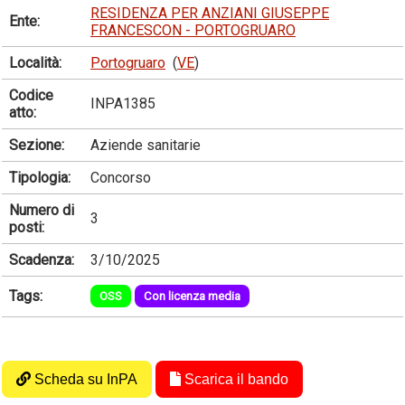
RESIDENZA PER ANZIANI GIUSEPPE
Ente:
FRANCESCON - PORTOGRUARO
Località:
Portogruaro
(
VE
)
Codice
INPA1385
atto:
Sezione:
Aziende sanitarie
Tipologia:
Concorso
Numero di
3
posti:
Scadenza:
3/10/2025
Tags:
OSS
Con licenza media
Scheda su InPA
Scarica il bando