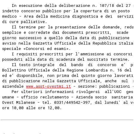
    In esecuzione della deliberazione n. 107/18 del 27 
indetto concorso pubblico per la copertura di un posto 
medico - Area della medicina diagnostica e dei  servizi
di cure palliative. 
    Il termine per la presentazione delle domande, red
semplice e corredate dai documenti prescritti,  scade  
giorno successivo a quello della data di pubblicazione 
avviso nella Gazzetta Ufficiale della Repubblica italia
speciale «Concorsi ed esami». 
    I requisiti prescritti per l'ammissione ai concorsi
posseduti alla data di scadenza del succitato termine. 
    Il testo integrale  del  bando  di  concorso  e'  p
Bollettino Ufficiale della Regione Lombardia n. 16 del
ed e' disponibile, non prima del quinto giorno lavorati
di pubblicazione nella Gazzetta Ufficiale, anche  sul  
aziendale 
www.asst-ovestmi.it
 - sezione: pubblicazioni 
    Per ulteriori informazioni rivolgersi  all'UOC  ges
umane - ufficio reclutamento - Azienda socio  sanitaria
Ovest Milanese - tel. 0331/449542-397, dal lunedi' al v
ore 10,00 alle ore 12,00. 