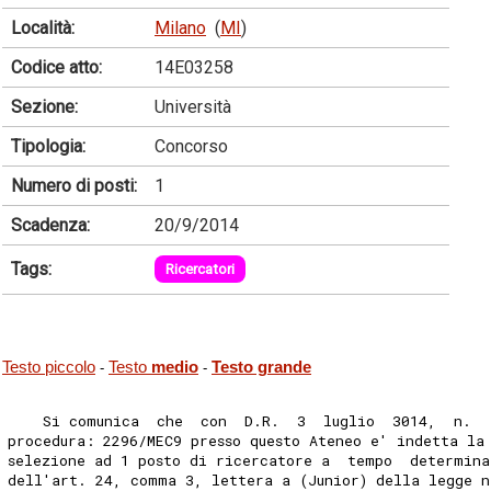
Località:
Milano
(
MI
)
Codice atto:
14E03258
Sezione:
Università
Tipologia:
Concorso
Numero di posti:
1
Scadenza:
20/9/2014
Tags:
Ricercatori
Testo piccolo
Testo
medio
Testo grande
-
-
    Si comunica  che  con  D.R.  3  luglio  3014,  n.  
procedura: 2296/MEC9 presso questo Ateneo e' indetta la
selezione ad 1 posto di ricercatore a  tempo  determina
dell'art. 24, comma 3, lettera a (Junior) della legge n