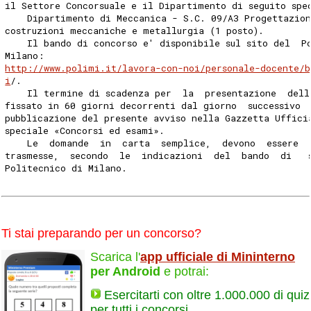
il Settore Concorsuale e il Dipartimento di seguito spe
    Dipartimento di Meccanica - S.C. 09/A3 Progettazion
costruzioni meccaniche e metallurgia (1 posto). 
    Il bando di concorso e' disponibile sul sito del  P
Milano:
http://www.polimi.it/lavora-con-noi/personale-docente/b
i
/. 
    Il termine di scadenza per  la  presentazione  dell
fissato in 60 giorni decorrenti dal giorno  successivo 
pubblicazione del presente avviso nella Gazzetta Uffici
speciale «Concorsi ed esami». 
    Le  domande  in  carta  semplice,  devono  essere  
trasmesse,  secondo  le  indicazioni  del  bando  di   
Politecnico di Milano. 
Ti stai preparando per un concorso?
Scarica l'
app ufficiale di Mininterno
per Android
e potrai:
Esercitarti con oltre 1.000.000 di quiz
per tutti i concorsi