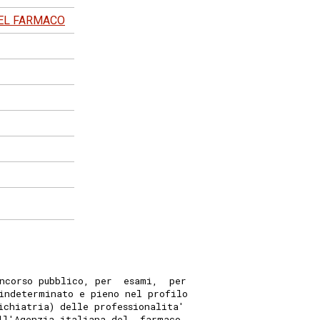
DEL FARMACO
ncorso pubblico, per  esami,  per
indeterminato e pieno nel profilo
ichiatria) delle professionalita'
ll'Agenzia italiana del  farmaco,