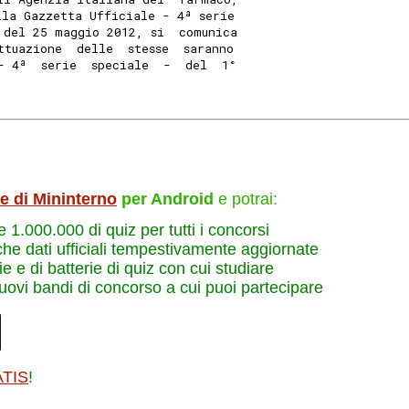
lla Gazzetta Ufficiale - 4ª serie
 del 25 maggio 2012, si  comunica
ttuazione  delle  stesse  saranno
- 4ª  serie  speciale  -  del  1°
le di Mininterno
per Android
e potrai:
re 1.000.000 di quiz per tutti i concorsi
che dati ufficiali tempestivamente aggiornate
e e di batterie di quiz con cui studiare
nuovi bandi di concorso a cui puoi partecipare
ATIS
!