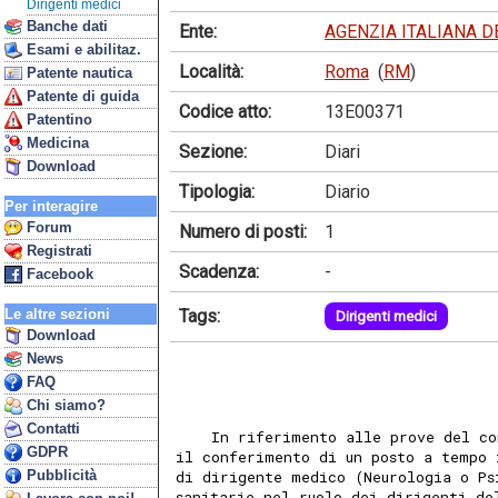
Dirigenti medici
Banche dati
Ente:
AGENZIA ITALIANA 
Esami e abilitaz.
Località:
Roma
(
RM
)
Patente nautica
Patente di guida
Codice atto:
13E00371
Patentino
Medicina
Sezione:
Diari
Download
Tipologia:
Diario
Per interagire
Forum
Numero di posti:
1
Registrati
Scadenza:
-
Facebook
Tags:
Le altre sezioni
Dirigenti medici
Download
News
FAQ
Chi siamo?
Contatti
    In riferimento alle prove del co
GDPR
il conferimento di un posto a tempo 
Pubblicità
di dirigente medico (Neurologia o Ps
sanitarie nel ruolo dei dirigenti de