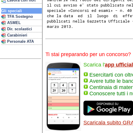
Lavora con noi!
il cui avviso e' stato pubblicato ne
speciale «Concorsi ed esami» - n. 40
Gli speciali
che la data  ed  il  luogo  di  effe
TFA Sostegno
pubblicati nella Gazzetta Ufficiale 
ASMEL
marzo 2013. 
Dir. scolastici
Carabinieri
Personale ATA
Ti stai preparando per un concorso?
Scarica l'
app ufficia
Esercitarti con olt
Avere tutte le ban
Centinaia di materi
Conoscere tutti i 
Scaricala subito GR