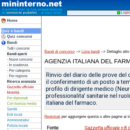
Login
Home
Quiz e bandi
Quiz concorsi
Bandi
Tutti i concorsi
Bandi di concorso
-->
Lista bandi
--> Dettaglio atto
Bandi aperti
- Nuovi concorsi
AGENZIA ITALIANA DEL FAR
- In scadenza
- Per categoria
Rinvio del diario delle prove del
- Per regione
il conferimento di un posto a te
Ricerca avanzata
Gazzetta ufficiale
profilo di dirigente medico (Neur
Mobilità
professionalita' sanitarie nel ruol
Per diplomati
italiana del farmaco.
Con licenza media
Sanità
Enti locali
Registrati
per aggiungere questa o altre pagine ai tu
Amministrativi
Polizia locale
Fonte:
Gazzetta ufficiale n.8