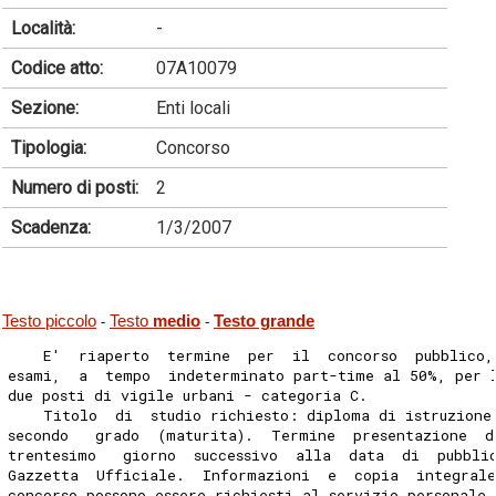
Località:
-
Codice atto:
07A10079
Sezione:
Enti locali
Tipologia:
Concorso
Numero di posti:
2
Scadenza:
1/3/2007
Testo piccolo
Testo
medio
Testo grande
-
-
    E'  riaperto  termine  per  il  concorso  pubblico,
esami,  a  tempo  indeterminato part-time al 50%, per 
due posti di vigile urbani - categoria C.
    Titolo  di  studio richiesto: diploma di istruzione
secondo   grado  (maturita).  Termine  presentazione  d
trentesimo   giorno  successivo  alla  data  di  pubbli
Gazzetta  Ufficiale.  Informazioni  e  copia  integral
concorso possono essere richiesti al servizio personale