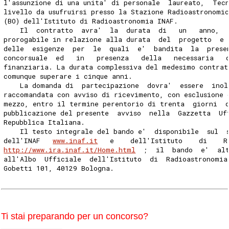
l'assunzione di una unita' di personale  laureato,  Tec
livello da usufruirsi presso la Stazione Radioastronomi
(BO) dell'Istituto di Radioastronomia INAF. 
    Il  contratto  avra'  la  durata  di   un   anno,  
prorogabile in relazione alla durata  del  progetto  e 
delle  esigenze  per  le  quali  e'  bandita  la  prese
concorsuale  ed   in   presenza   della   necessaria   
finanziaria. La durata complessiva del medesimo contrat
comunque superare i cinque anni. 
    La domanda di  partecipazione  dovra'  essere  inol
raccomandata con avviso di ricevimento, con esclusione 
mezzo, entro il termine perentorio di trenta  giorni  
pubblicazione del presente  avviso  nella  Gazzetta  Uf
Repubblica Italiana. 
    Il testo integrale del bando e'  disponibile  sul  
dell'INAF   
www.inaf.it
   e    dell'Istituto    di    R
http://www.ira.inaf.it/Home.html
  ;  il  bando  e'  alt
all'Albo  Ufficiale  dell'Istituto  di  Radioastronomia
Gobetti 101, 40129 Bologna. 
Ti stai preparando per un concorso?