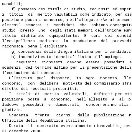
sanabili;
    f) possesso dei titoli di studio, requisiti ed esper
i  titoli  di  merito valutabili come indicato, per cia
posizione posta a concorso, nell'allegato «A» al presen
altresi'  ammessi  i  candidati  che  abbiano conseguit
studio  presso  uno  degli stati membri dell'Unione eur
titolo  dichiarato  equipollente.  E  cura  del  candid
l'equipollenza  mediante  la  produzione  del  provvedi
riconosca, pena l'esclusione;
    g) conoscenza della lingua italiana per i candidati
    h) incondizionata idoneita' fisica all'impiego.
   I  requisiti  richiesti  devono  essere  posseduti  
scadenza  del termine ultimo per la presentazione della
l'esclusione dal concorso.
   L'Istituto  puo'  disporre,  in  ogni  momento,  l'e
concorso,  con  delibera  motivata del commissario stra
difetto dei requisiti prescritti.
   I  titoli  di  merito  valutabili,  definiti per cia
posizione  posta  a  concorso,  nell'allegato  A  al  p
laddove  posseduti  e  dimostrati,  concorreranno alla 
giudizio.
   Scadenza   trenta   giorni   dalla  pubblicazione  n
Ufficiale della Repubblica italiana.
   Durata  il  contratto eventualmente rinnovabile, avr
31 dicembre 2008.