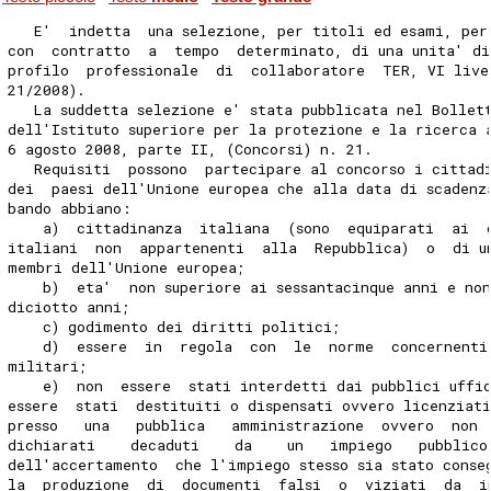
   E'  indetta  una selezione, per titoli ed esami, per
con  contratto  a  tempo  determinato, di una unita' di
profilo  professionale  di  collaboratore  TER, VI live
21/2008).
   La suddetta selezione e' stata pubblicata nel Bollet
dell'Istituto superiore per la protezione e la ricerca 
6 agosto 2008, parte II, (Concorsi) n. 21.
   Requisiti  possono  partecipare al concorso i cittad
dei  paesi dell'Unione europea che alla data di scadenz
bando abbiano:
    a)  cittadinanza  italiana  (sono  equiparati  ai  
italiani  non  appartenenti  alla  Repubblica)  o  di u
membri dell'Unione europea;
    b)  eta'  non superiore ai sessantacinque anni e no
diciotto anni;
    c) godimento dei diritti politici;
    d)  essere  in  regola  con  le  norme  concernenti
militari;
    e)  non  essere  stati interdetti dai pubblici uffi
essere  stati  destituiti o dispensati ovvero licenziat
presso   una   pubblica   amministrazione  ovvero  non 
dichiarati    decaduti    da    un   impiego   pubblico
dell'accertamento  che l'impiego stesso sia stato conse
la  produzione  di  documenti  falsi  o  viziati  da  i