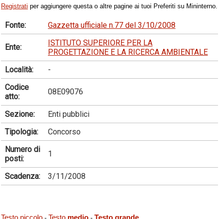
Registrati
per aggiungere questa o altre pagine ai tuoi Preferiti su Mininterno.
Fonte:
Gazzetta ufficiale n.77 del 3/10/2008
ISTITUTO SUPERIORE PER LA
Ente:
PROGETTAZIONE E LA RICERCA AMBIENTALE
Località:
-
Codice
08E09076
atto:
Sezione:
Enti pubblici
Tipologia:
Concorso
Numero di
1
posti:
Scadenza:
3/11/2008
Testo piccolo
Testo
medio
Testo grande
-
-