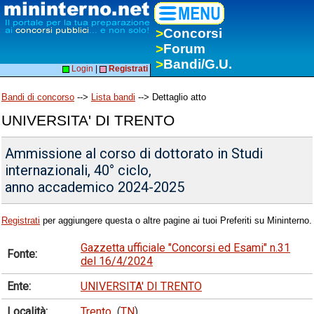
>
Concorsi
>
Forum
>
Bandi/G.U.
Login
|
Registrati
Bandi di concorso
-->
Lista bandi
--> Dettaglio atto
UNIVERSITA' DI TRENTO
Ammissione al corso di dottorato in Studi
internazionali, 40° ciclo,
anno accademico 2024-2025
Registrati
per aggiungere questa o altre pagine ai tuoi Preferiti su Mininterno.
Gazzetta ufficiale "Concorsi ed Esami" n.31
Fonte:
del 16/4/2024
Ente:
UNIVERSITA' DI TRENTO
Località:
Trento
(
TN
)