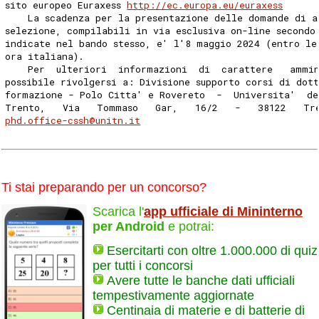
sito europeo Euraxess 
http://ec.europa.eu/euraxess
    La scadenza per la presentazione delle domande di a
selezione, compilabili in via esclusiva on-line secondo
indicate nel bando stesso, e' l'8 maggio 2024 (entro le
ora italiana). 
    Per  ulteriori  informazioni  di  carattere   ammi
possibile rivolgersi a: Divisione supporto corsi di dot
formazione - Polo Citta' e Rovereto  -  Universita'  de
Trento,   Via   Tommaso   Gar,   16/2   -   38122   Tr
phd.office-cssh@unitn.it
Ti stai preparando per un concorso?
Scarica l'
app ufficiale di Mininterno
per Android
e potrai:
Esercitarti con oltre 1.000.000 di quiz
per tutti i concorsi
Avere tutte le banche dati ufficiali
tempestivamente aggiornate
Centinaia di materie e di batterie di