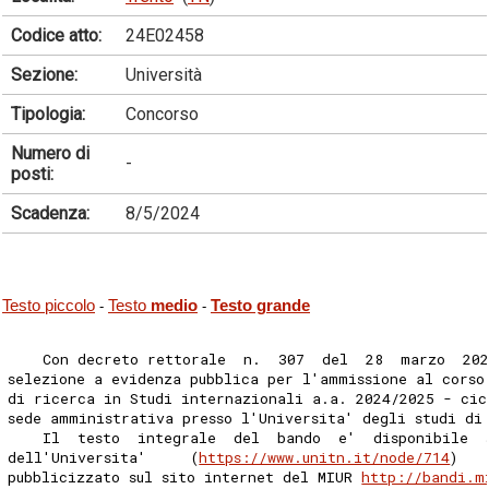
Codice atto:
24E02458
Sezione:
Università
Tipologia:
Concorso
Numero di
-
posti:
Scadenza:
8/5/2024
Testo piccolo
Testo
medio
Testo grande
-
-
    Con decreto rettorale  n.  307  del  28  marzo  20
selezione a evidenza pubblica per l'ammissione al corso
di ricerca in Studi internazionali a.a. 2024/2025 - cic
sede amministrativa presso l'Universita' degli studi di
    Il  testo  integrale  del  bando  e'  disponibile  
dell'Universita'     (
https://www.unitn.it/node/714
)   
pubblicizzato sul sito internet del MIUR 
http://bandi.m