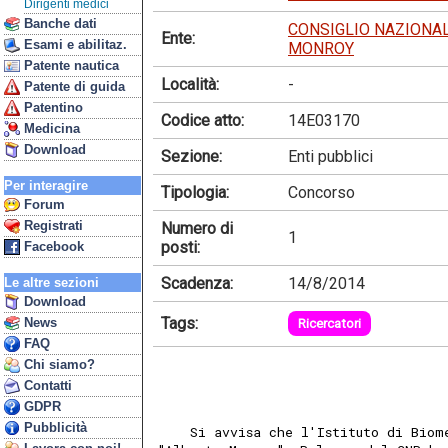
Dirigenti medici
Banche dati
CONSIGLIO NAZIONAL
Ente:
Esami e abilitaz.
MONROY
Patente nautica
Località:
-
Patente di guida
Patentino
Codice atto:
14E03170
Medicina
Download
Sezione:
Enti pubblici
Per interagire
Tipologia:
Concorso
Forum
Registrati
Numero di
1
posti:
Facebook
Scadenza:
14/8/2014
Le altre sezioni
Download
Tags:
News
Ricercatori
FAQ
Chi siamo?
Contatti
GDPR
Pubblicità
    Si avvisa che l'Istituto di Biom