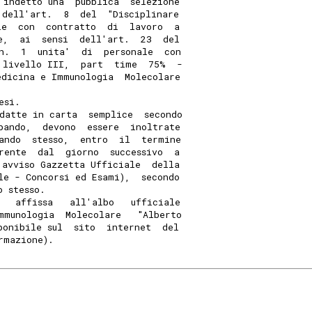
 indetto una  pubblica  selezione
 dell'art.  8  del  "Disciplinare
le  con  contratto  di  lavoro  a
e,  ai  sensi  dell'art.  23  del
n.  1  unita'  di  personale  con
 livello III,  part  time  75%  -
edicina e Immunologia  Molecolare
esi. 
datte in carta  semplice  secondo
bando,  devono  essere  inoltrate
ando  stesso,  entro  il  termine
rente  dal  giorno  successivo  a
 avviso Gazzetta Ufficiale  della
le - Concorsi ed Esami),  secondo
o stesso. 
   affissa   all'albo   ufficiale
mmunologia  Molecolare   "Alberto
ponibile sul  sito  internet  del
rmazione). 