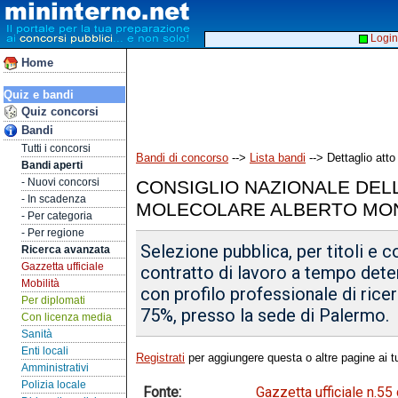
Login
Home
Quiz e bandi
Quiz concorsi
Bandi
Tutti i concorsi
Bandi di concorso
-->
Lista bandi
--> Dettaglio atto
Bandi aperti
- Nuovi concorsi
CONSIGLIO NAZIONALE DELL
- In scadenza
MOLECOLARE ALBERTO MO
- Per categoria
- Per regione
Selezione pubblica, per titoli e c
Ricerca avanzata
Gazzetta ufficiale
contratto di lavoro a tempo deter
Mobilità
con profilo professionale di ricerc
Per diplomati
75%, presso la sede di Palermo.
Con licenza media
Sanità
Enti locali
Registrati
per aggiungere questa o altre pagine ai tu
Amministrativi
Polizia locale
Fonte:
Gazzetta ufficiale n.5