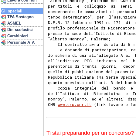
Lavora con noi!
"Alberto Monroy", Palermo del CNR ha
per titoli  e  colloquio  ai  sensi 
Gli speciali
concernente le assunzioni di persona
tempo determinato", per  l'assunzion
TFA Sostegno
D.P.R. 12 febbraio 1991 n. 171  di  
ASMEL
profilo professionale di Ricercatore
Dir. scolastici
presso la sede dell'Istituto di Biom
Carabinieri
"Alberto Monroy", Palermo; 
Personale ATA
    Il contratto avra' durata di 6 m
    Le domande di partecipazione, re
lo schema di cui all'allegato A al  
all'indirizzo  PEC  indicato  nel  b
perentorio di trenta  giorni,  decor
quello di pubblicazione del presente
Repubblica italiana (4a Serie Specia
quanto previsto dall'art. 3 del band
    Copia  integrale  del  bando  e'
dell'Istituto  di  Biomedicina  e  I
Monroy", Palermo, ed e' altresi' dis
CNR 
www.urp.cnr.it
 (link lavoro e fo
Ti stai preparando per un concorso?