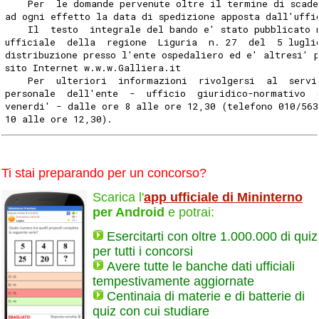
    Per  le domande pervenute oltre il termine di scade
ad ogni effetto la data di spedizione apposta dall'uffi
    Il  testo  integrale del bando e' stato pubblicato 
ufficiale  della  regione  Liguria  n. 27  del  5 lugli
distribuzione presso l'ente ospedaliero ed e' altresi' 
sito Internet w.w.w.Galliera.it
    Per  ulteriori  informazioni  rivolgersi  al  servi
personale  dell'ente  -  ufficio  giuridico-normativo  
venerdi' - dalle ore 8 alle ore 12,30 (telefono 010/563
10 alle ore 12,30).
Ti stai preparando per un concorso?
Scarica l'
app ufficiale di Mininterno
per Android
e potrai:
Esercitarti con oltre 1.000.000 di quiz
per tutti i concorsi
Avere tutte le banche dati ufficiali
tempestivamente aggiornate
Centinaia di materie e di batterie di
quiz con cui studiare