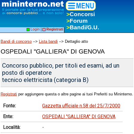
>
Concorsi
>
Forum
>
Bandi/G.U.
Login
|
Registrati
Bandi di concorso
-->
Lista bandi
--> Dettaglio atto
OSPEDALI "GALLIERA" DI GENOVA
Concorso pubblico, per titoli ed esami, ad un
posto di operatore
tecnico elettricista (categoria B)
Registrati
per aggiungere questa o altre pagine ai tuoi Preferiti su Mininterno.
Fonte:
Gazzetta ufficiale n.58 del 25/7/2000
Ente:
OSPEDALI "GALLIERA" DI GENOVA
Località:
-