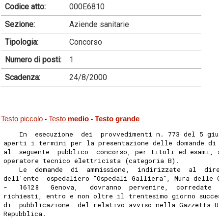
Codice atto:
000E6810
Sezione:
Aziende sanitarie
Tipologia:
Concorso
Numero di posti:
1
Scadenza:
24/8/2000
Testo piccolo
Testo
medio
Testo grande
-
-
    In  esecuzione  dei  provvedimenti n. 773 del 5 giu
aperti i termini per la presentazione delle domande di
al  seguente  pubblico  concorso, per titoli ed esami, 
operatore tecnico elettricista (categoria B).
    Le  domande  di  ammissione,  indirizzate  al  dir
dell'ente  ospedaliero "Ospedali Galliera", Mura delle 
-   16128   Genova,   dovranno  pervenire,  corredate  
richiesti, entro e non oltre il trentesimo giorno succe
di  pubblicazione  del relativo avviso nella Gazzetta U
Repubblica.