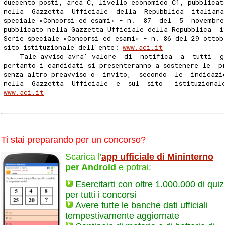
duecento posti, area C, livello economico C1, pubblicat
nella  Gazzetta  Ufficiale  della  Repubblica  italiana
speciale «Concorsi ed esami» - n.  87  del  5  novembre
pubblicato nella Gazzetta Ufficiale della Repubblica  i
Serie speciale «Concorsi ed esami» - n. 86 del 29 ottob
sito istituzionale dell'ente: 
www.aci.it
    Tale avviso avra' valore  di  notifica  a  tutti  g
pertanto i candidati si presenteranno a sostenere le  p
senza altro preavviso o  invito,  secondo  le  indicazi
nella  Gazzetta  Ufficiale  e  sul  sito   istituzional
www.aci.it
Ti stai preparando per un concorso?
Scarica l'
app ufficiale di Mininterno
per Android
e potrai:
Esercitarti con oltre 1.000.000 di quiz
per tutti i concorsi
Avere tutte le banche dati ufficiali
tempestivamente aggiornate