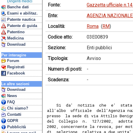
Dirigenti medici
Fonte:
Gazzetta ufficiale n.1
Banche dati
Esami e abilitaz.
Ente:
AGENZIA NAZIONALE
Patente nautica
Località:
Roma
(
RM
)
Patente di guida
Patentino
Codice atto:
03E00839
Medicina
Download
Sezione:
Enti pubblici
Per interagire
Tipologia:
Avviso
Forum
Registrati
Numero di posti:
-
Facebook
Scadenza:
-
Le altre sezioni
Download
News
FAQ
    Si  da'  notizia  che  e'  stata
Chi siamo?
all'albo  ufficiale  dell'Agenzia na
Contatti
presso  la sede di via Attilio Benig
GDPR
del  Collegio  n.  127/2002,  adotta
2002, concernente la revoca, per mot
Pubblicità
di  selezione  relativa a due unita'