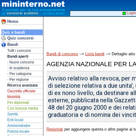
Login
Home
Quiz e bandi
Quiz concorsi
Bandi
Tutti i concorsi
Bandi di concorso
-->
Lista bandi
--> Dettaglio atto
Bandi aperti
- Nuovi concorsi
AGENZIA NAZIONALE PER L
- In scadenza
- Per categoria
Avviso relativo alla revoca, per 
- Per regione
di selezione relativa a due unita',
Ricerca avanzata
Gazzetta ufficiale
di ex nono livello, da destinare al
Mobilità
esterne, pubblicata nella Gazzetta 
Per diplomati
48 del 20 giugno 2000 e dei relati
Con licenza media
graduatoria e di nomina dei vincit
Sanità
Enti locali
Amministrativi
Registrati
per aggiungere questa o altre pagine ai tu
Polizia locale