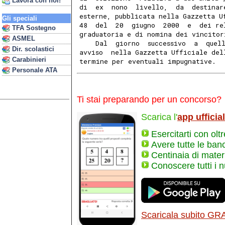
Lavora con noi!
di  ex  nono  livello,  da  destinar
esterne, pubblicata nella Gazzetta U
Gli speciali
48  del  20  giugno  2000  e  dei re
TFA Sostegno
graduatoria e di nomina dei vincitor
ASMEL
    Dal  giorno  successivo  a  quel
Dir. scolastici
avviso  nella Gazzetta Ufficiale del
Carabinieri
termine per eventuali impugnative.
Personale ATA
Ti stai preparando per un concorso?
Scarica l'
app ufficia
Esercitarti con olt
Avere tutte le ban
Centinaia di materi
Conoscere tutti i 
Scaricala subito GR