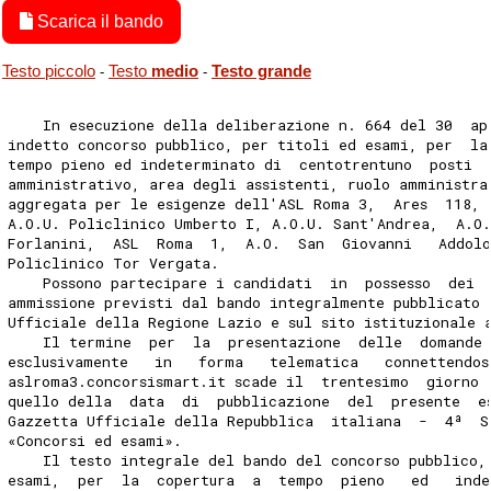
Scarica il bando
Testo piccolo
Testo
medio
Testo grande
-
-
    In esecuzione della deliberazione n. 664 del 30  ap
indetto concorso pubblico, per titoli ed esami, per  la
tempo pieno ed indeterminato di  centotrentuno  posti  
amministrativo, area degli assistenti, ruolo amministra
aggregata per le esigenze dell'ASL Roma 3,  Ares  118, 
A.O.U. Policlinico Umberto I, A.O.U. Sant'Andrea,  A.O
Forlanini,  ASL  Roma  1,  A.O.  San  Giovanni   Addol
Policlinico Tor Vergata. 
    Possono partecipare i candidati  in  possesso  dei 
ammissione previsti dal bando integralmente pubblicato 
Ufficiale della Regione Lazio e sul sito istituzionale 
    Il termine  per  la  presentazione  delle  domande
esclusivamente   in   forma   telematica   connettendos
aslroma3.concorsismart.it scade il  trentesimo  giorno 
quello della  data  di  pubblicazione  del  presente  e
Gazzetta Ufficiale della Repubblica  italiana  -  4ª  S
«Concorsi ed esami». 
    Il testo integrale del bando del concorso pubblico,
esami,  per  la  copertura  a  tempo  pieno   ed   ind