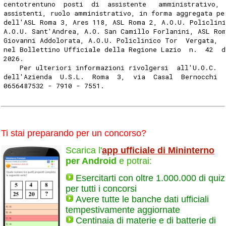
centotrentuno  posti  di  assistente   amministrativo, 
assistenti, ruolo amministrativo, in forma aggregata pe
dell'ASL Roma 3, Ares 118, ASL Roma 2, A.O.U. Policlin
A.O.U. Sant'Andrea, A.O. San Camillo Forlanini, ASL Ro
Giovanni Addolorata, A.O.U. Policlinico Tor  Vergata,  
nel Bollettino Ufficiale della Regione Lazio  n.  42  
2026. 
    Per ulteriori informazioni rivolgersi  all'U.O.C.  
dell'Azienda  U.S.L.  Roma  3,  via  Casal  Bernocchi  
0656487532 - 7910 - 7551. 
Ti stai preparando per un concorso?
Scarica l'
app ufficiale di Mininterno
per Android
e potrai:
Esercitarti con oltre 1.000.000 di quiz
per tutti i concorsi
Avere tutte le banche dati ufficiali
tempestivamente aggiornate
Centinaia di materie e di batterie di