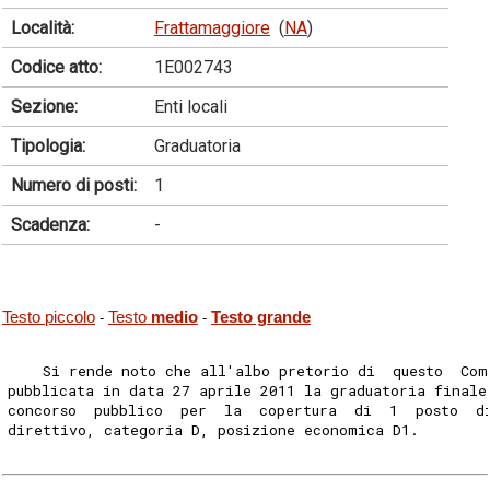
Località:
Frattamaggiore
(
NA
)
Codice atto:
1E002743
Sezione:
Enti locali
Tipologia:
Graduatoria
Numero di posti:
1
Scadenza:
-
Testo piccolo
Testo
medio
Testo grande
-
-
    Si rende noto che all'albo pretorio di  questo  Com
pubblicata in data 27 aprile 2011 la graduatoria finale
concorso  pubblico  per  la  copertura  di  1  posto  d
direttivo, categoria D, posizione economica D1. 