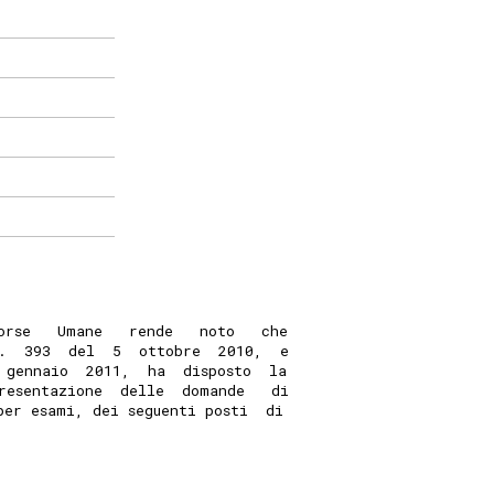
orse   Umane   rende   noto   che
.  393  del  5  ottobre  2010,  e
 gennaio  2011,  ha  disposto  la
resentazione  delle  domande   di
per esami, dei seguenti posti  di