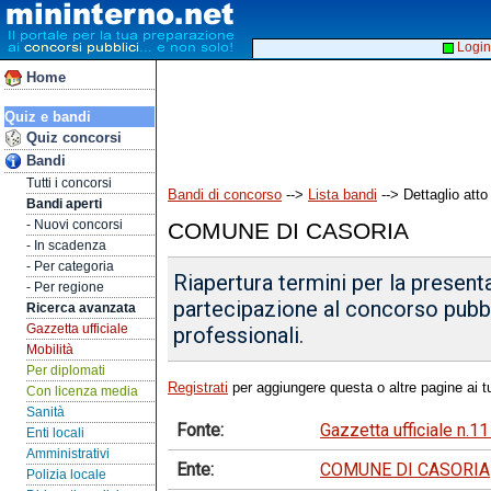
Login
Home
Quiz e bandi
Quiz concorsi
Bandi
Tutti i concorsi
Bandi di concorso
-->
Lista bandi
--> Dettaglio atto
Bandi aperti
- Nuovi concorsi
COMUNE DI CASORIA
- In scadenza
- Per categoria
Riapertura termini per la presen
- Per regione
partecipazione al concorso pubbli
Ricerca avanzata
Gazzetta ufficiale
professionali.
Mobilità
Per diplomati
Registrati
per aggiungere questa o altre pagine ai tu
Con licenza media
Sanità
Fonte:
Gazzetta ufficiale n.1
Enti locali
Amministrativi
Ente:
COMUNE DI CASORIA
Polizia locale