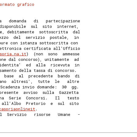
ormato grafico
a   domanda   di   partecipazione
disponibile  sul  sito  internet,
e, debitamente  sottoscritta  dal
ezzo  del  servizio  postale,  in
pure con istanza sottoscritta con
ettronica certificata all'Ufficio
soria.na.it
)  (non  sono  ammesse
one dal concorso), unitamente  ad
identita'  ed  alla  ricevuta  in
samento della tassa di concorso. 
  base  al  precedente  bando  di
ano  altresi',  tutte  le   altre
 Scadenza invio domande:  30  gg.
presente  avviso  sulla  Gazzetta
na  Serie  Concorsi.   Il   testo
 all'Albo  Pretorio  e  sul  sito
casoriaonlineit
. 
l  Servizio   risorse   Umane   -