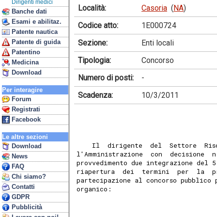
Dirigenti medici
Località:
Casoria
(
NA
)
Banche dati
Esami e abilitaz.
Codice atto:
1E000724
Patente nautica
Sezione:
Enti locali
Patente di guida
Patentino
Tipologia:
Concorso
Medicina
Download
Numero di posti:
-
Per interagire
Scadenza:
10/3/2011
Forum
Registrati
Facebook
Le altre sezioni
    Il  dirigente  del  Settore  Ris
Download
l'Amministrazione  con  decisione  n
News
provvedimento due integrazione del 5
FAQ
riapertura  dei  termini  per  la  p
Chi siamo?
partecipazione al concorso pubblico 
Contatti
organico: 
GDPR
Pubblicità