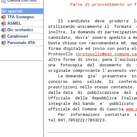
Lavora con noi!
Parte di provvedimento in f
Gli speciali
TFA Sostegno
    Il  candidato  deve  produrre  l
ASMEL
utilizzando unicamente il  formato  
Dir. scolastici
inoltre, la domanda di partecipazion
Carabinieri
candidato, dovra' essere spedita a m
busta chiusa con raccomandata AR, op
Personale ATA
firma digitale ed invio con posta el
Protocollo (
protocollo@pec.comune.ca
altre forme di invio, pena l'esclusi
una  fotocopia  del  documento  di  
originale comprovante l'avvenuto ver
    Le domande  gia'  presentate  in
concorso  sono  valide.  Si  conferm
prescrizioni nello stesso contenute.
dalla data  di  pubblicazione  del  
Ufficiale  della  Repubblica  Italia
integrale del bando  e'  pubblicato 
ufficiale del Comune di Casoria 
www.
    Per  informazioni  contattare  i
tel.081.7053222/7053223. 