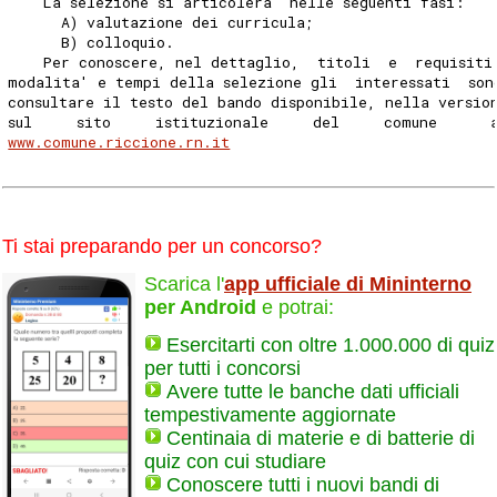
    La selezione si articolera' nelle seguenti fasi: 
      A) valutazione dei curricula; 
      B) colloquio. 
    Per conoscere, nel dettaglio,  titoli  e  requisiti
modalita' e tempi della selezione gli  interessati  son
consultare il testo del bando disponibile, nella versio
sul     sito     istituzionale     del     comune      
www.comune.riccione.rn.it
Ti stai preparando per un concorso?
Scarica l'
app ufficiale di Mininterno
per Android
e potrai:
Esercitarti con oltre 1.000.000 di quiz
per tutti i concorsi
Avere tutte le banche dati ufficiali
tempestivamente aggiornate
Centinaia di materie e di batterie di
quiz con cui studiare
Conoscere tutti i nuovi bandi di