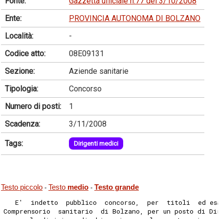
Fonte:
Gazzetta ufficiale n.77 del 3/10/2008
Ente:
PROVINCIA AUTONOMA DI BOLZANO
Località:
-
Codice atto:
08E09131
Sezione:
Aziende sanitarie
Tipologia:
Concorso
Numero di posti:
1
Scadenza:
3/11/2008
Tags:
Dirigenti medici
Testo piccolo
Testo
medio
Testo grande
-
-
   E'  indetto  pubblico  concorso,  per  titoli  ed es
Comprensorio  sanitario  di Bolzano, per un posto di Di