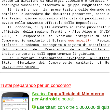
presso la divisione di chirurgia vascolare e toracica -
chirurgia vascolare, riservato al gruppo linguistico te
   Il  termine  per  la  presentazione delle domande re
semplice  e corredate dai documenti prescritti, scade a
trentesimo  giorno successivo alla data di pubblicazion
avviso nella Gazzetta Ufficiale della Repubblica.
   Il  concorso, il quale estratto e' stato pubblicato 
ufficiale  della regione Trentino - Alto Adige n. 31/IV
2008,  e'  disponibile  in  versione  integrale sul sit
Comprensorio sanitario di Bolzano 
www.asbz.it
>   Requis
italiana  e tedesca, conseguito a seguito di specifico 
del   decreto   del   Presidente   della   Repubblica  
indipendentemente dall'appartenenza linguistica.
   Per  ulteriori  informazioni  rivolgersi  all'Uffici
Stato   Giuridico  del  Comprensorio  sanitario  di  Bo
0471/908226-908231.
Ti stai preparando per un concorso?
Scarica l'
app ufficiale di Mininterno
per Android
e potrai:
Esercitarti con oltre 1.000.000 di quiz