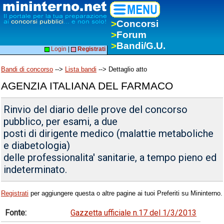
>
Concorsi
>
Forum
>
Bandi/G.U.
Login
|
Registrati
Bandi di concorso
-->
Lista bandi
--> Dettaglio atto
AGENZIA ITALIANA DEL FARMACO
Rinvio del diario delle prove del concorso
pubblico, per esami, a due
posti di dirigente medico (malattie metaboliche
e diabetologia)
delle professionalita' sanitarie, a tempo pieno ed
indeterminato.
Registrati
per aggiungere questa o altre pagine ai tuoi Preferiti su Mininterno.
Fonte:
Gazzetta ufficiale n.17 del 1/3/2013