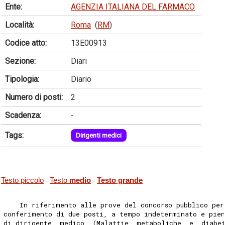
Ente:
AGENZIA ITALIANA DEL FARMACO
Località:
Roma
(
RM
)
Codice atto:
13E00913
Sezione:
Diari
Tipologia:
Diario
Numero di posti:
2
Scadenza:
-
Tags:
Dirigenti medici
Testo piccolo
Testo
medio
Testo grande
-
-
    In riferimento alle prove del concorso pubblico per
conferimento di due posti, a tempo indeterminato e pie
di dirigente  medico  (Malattie  metaboliche  e  diabe