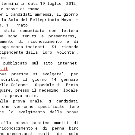
 termini in data 19 luglio  2012,
le prove di esame: 
er i candidati ammessi, il giorno
 la Sala del Pellegrinaio Novo  -
n. 1 - Prato. 
  stata  comunicata  con  lettera
so  sono  tenuti  a  presentarsi,
umento  di  riconoscimento  e  di
uogo sopra indicati.  Si  ricorda
dipendente dalla  loro  volonta',
rso. 
' pubblicato  sul  sito  internet
a.it
ova  pratica  si  svolgera',  per
 scritta, il  giorno  14  gennaio
elle Colonne - Ospedale di  Prato
guire, presso il medesimo  locale
' la prova orale. 
alla  prova  orale,  i  candidati
 che  verranno  specificate  loro
te  lo  svolgimento  della  prova
 alla  prova  pratica  muniti  di
riconoscimento e  di  penna  biro
no presentarsi  muniti  del  solo