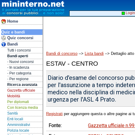
Login
Home
Quiz e bandi
Quiz concorsi
Bandi
Tutti i concorsi
Bandi di concorso
-->
Lista bandi
--> Dettaglio atto
Bandi aperti
- Nuovi concorsi
ESTAV - CENTRO
- In scadenza
- Per categoria
Diario d'esame del concorso pubbl
- Per regione
per l'assunzione a tempo indeter
Ricerca avanzata
Gazzetta ufficiale
medico nella disciplina di medici
Mobilità
urgenza per l'ASL 4 Prato.
Per diplomati
Con licenza media
Sanità
Registrati
per aggiungere questa o altre pagine ai tu
Enti locali
Fonte:
Gazzetta ufficiale n.
Amministrativi
Polizia locale