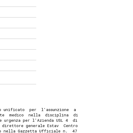
o unificato  per  l'assunzione  a
te  medico  nella  disciplina  di
e urgenza per l'Azienda USL 4  di
 direttore generale Estav  Centro
o nella Gazzetta Ufficiale n.  47