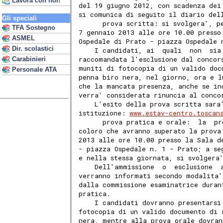
Lavora con noi!
del 19 giugno 2012, con scadenza dei
si comunica di seguito il diario del
Gli speciali
      prova scritta: si svolgera', p
TFA Sostegno
7 gennaio 2013 alle ore 10.00 presso
ASMEL
Ospedale di Prato - piazza Ospedale 
Dir. scolastici
    I candidati, ai  quali  non  sia
raccomandata l'esclusione dal concor
Carabinieri
muniti di fotocopia di un valido doc
Personale ATA
penna biro nera, nel giorno, ora e l
che la mancata presenza, anche se in
verra' considerata rinuncia al conco
    L'esito della prova scritta sara
istituzione: 
www.estav-centro.toscan
      prova pratica e orale:  la  pr
coloro che avranno superato la prova
2013 alle ore 10.00 presso la Sala d
- piazza Ospedale n. 1 - Prato; a se
e nella stessa giornata, si svolgera
    Dell'ammissione  o  esclusione  
verranno informati secondo modalita'
dalla commissione esaminatrice duran
pratica. 
    I candidati dovranno presentarsi
fotocopia di un valido documento di 
nera, mentre alla prova orale dovran