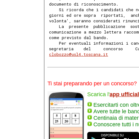
documento di riconoscimento. 
    Si ricorda che i candidati che n
giorni ed ore sopra  riportati,  anc
volonta', saranno considerati rinunc
    La  presente  pubblicazione  sos
comunicazione a mezzo lettera raccom
come previsto dal bando. 
    Per eventuali informazioni i can
segretaria    del     concorso     C
clobozzo@usl4.toscana.it
Ti stai preparando per un concorso?
Scarica l'
app ufficia
Esercitarti con olt
Avere tutte le ban
Centinaia di materi
Conoscere tutti i 