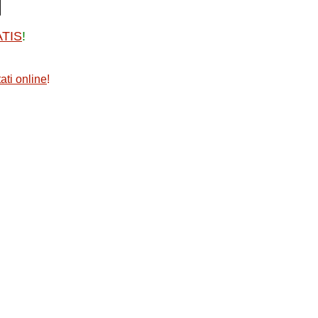
ATIS
!
ati online
!