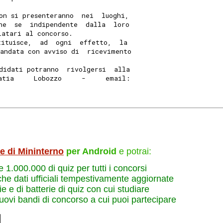
on si presenteranno  nei  luoghi,
he  se  indipendente  dalla  loro
iatari al concorso. 
tituisce,  ad  ogni  effetto,  la
andata con avviso di  ricevimento
didati potranno  rivolgersi  alla
atia     Lobozzo     -     email:
le di Mininterno
per Android
e potrai:
re 1.000.000 di quiz per tutti i concorsi
che dati ufficiali tempestivamente aggiornate
e e di batterie di quiz con cui studiare
nuovi bandi di concorso a cui puoi partecipare