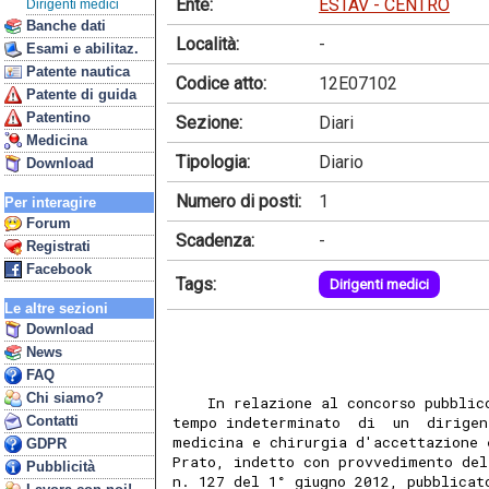
Ente:
ESTAV - CENTRO
Dirigenti medici
Banche dati
Località:
-
Esami e abilitaz.
Patente nautica
Codice atto:
12E07102
Patente di guida
Patentino
Sezione:
Diari
Medicina
Tipologia:
Diario
Download
Numero di posti:
1
Per interagire
Forum
Scadenza:
-
Registrati
Facebook
Tags:
Dirigenti medici
Le altre sezioni
Download
News
FAQ
Chi siamo?
    In relazione al concorso pubblic
Contatti
tempo indeterminato  di  un  dirigen
medicina e chirurgia d'accettazione 
GDPR
Prato, indetto con provvedimento del
Pubblicità
n. 127 del 1° giugno 2012, pubblicat