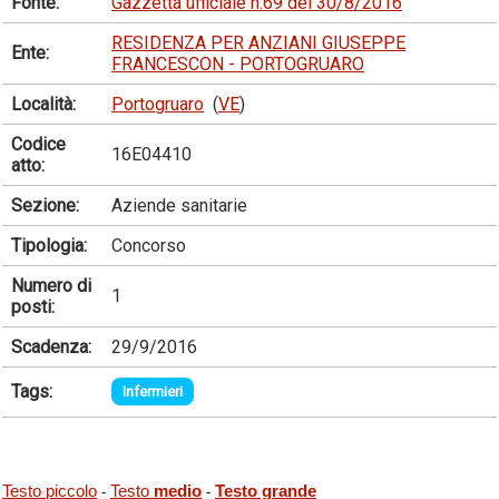
Fonte:
Gazzetta ufficiale n.69 del 30/8/2016
RESIDENZA PER ANZIANI GIUSEPPE
Ente:
FRANCESCON - PORTOGRUARO
Località:
Portogruaro
(
VE
)
Codice
16E04410
atto:
Sezione:
Aziende sanitarie
Tipologia:
Concorso
Numero di
1
posti:
Scadenza:
29/9/2016
Tags:
Infermieri
Testo piccolo
Testo
medio
Testo grande
-
-