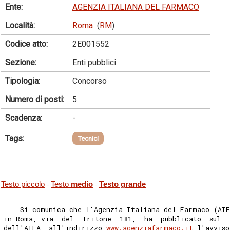
Ente:
AGENZIA ITALIANA DEL FARMACO
Località:
Roma
(
RM
)
Codice atto:
2E001552
Sezione:
Enti pubblici
Tipologia:
Concorso
Numero di posti:
5
Scadenza:
-
Tags:
Tecnici
Testo piccolo
Testo
medio
Testo grande
-
-
    Si comunica che l'Agenzia Italiana del Farmaco (AIF
in Roma, via  del  Tritone  181,  ha  pubblicato  sul  
dell'AIFA, all'indirizzo 
www.agenziafarmaco.it
 l'avvis