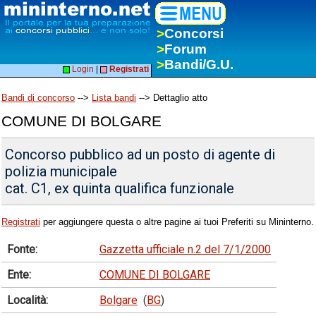
>
Concorsi
>
Forum
>
Bandi/G.U.
Login
|
Registrati
Bandi di concorso
-->
Lista bandi
--> Dettaglio atto
COMUNE DI BOLGARE
Concorso pubblico ad un posto di agente di
polizia municipale
cat. C1, ex quinta qualifica funzionale
Registrati
per aggiungere questa o altre pagine ai tuoi Preferiti su Mininterno.
Fonte:
Gazzetta ufficiale n.2 del 7/1/2000
Ente:
COMUNE DI BOLGARE
Località:
Bolgare
(
BG
)