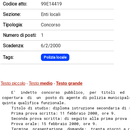
Codice atto:
99E14419
Sezione:
Enti locali
Tipologia:
Concorso
Numero di posti:
1
Scadenza:
6/2/2000
Tags:
Polizia locale
Testo piccolo
Testo
medio
Testo grande
-
-
    E'  indetto  concorso  pubblico,  per  titoli  ed  
copertura  di  un  posto di agente di polizia municipal
quinta qualifica funzionale.
    Titolo di studio: diploma istruzione secondaria di 
    Prima prova scritta: 11 febbraio 2000, ore 9.
    Seconda prova scritta: di seguito alla prima prova 
    Prova orale: 15 febbraio 2000, ore 9.
    Termine  presentazione  domande:  trenta giorni a 